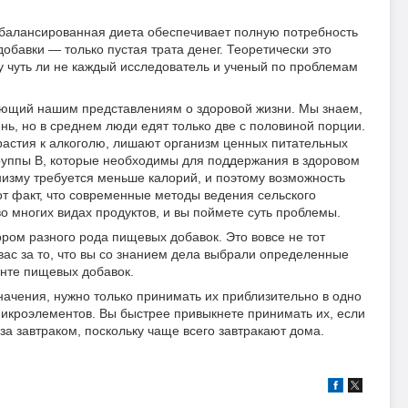
 сбалансированная диета обеспечивает полную потребность
обавки — только пустая трата денег. Теоретически это
у чуть ли не каждый исследователь и ученый по проблемам
вующий нашим представлениям о здоровой жизни. Мы знаем,
нь, но в среднем люди едят только две с половиной порции.
растия к алкоголю, лишают организм ценных питательных
группы В, которые необходимы для поддержания в здоровом
низму требуется меньше калорий, и поэтому возможность
от факт, что современные методы ведения сельского
 многих видах продуктов, и вы поймете суть проблемы.
ром разного рода пищевых добавок. Это вовсе не тот
вас за то, что вы со знанием дела выбрали определенные
енте пищевых добавок.
начения, нужно только принимать их приблизительно в одно
микроэлементов. Вы быстрее привыкнете принимать их, если
а завтраком, поскольку чаще всего завтракают дома.