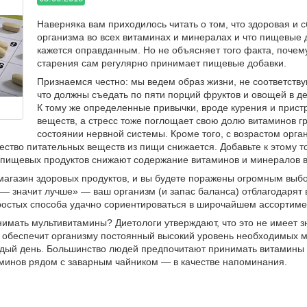
Наверняка вам приходилось читать о том, что здоровая и
организма во всех витаминах и минералах и что пищевые д
кажется оправданным. Но не объясняет того факта, почем
старения сам регулярно принимает пищевые добавки.
Признаемся честно: мы ведем образ жизни, не соответст
что должны съедать по пяти порций фруктов и овощей в де
К тому же определенные привычки, вроде курения и прист
веществ, а стресс тоже поглощает свою долю витаминов 
состоянии нервной системы. Кроме того, с возрастом орга
ество питательных веществ из пищи снижается. Добавьте к этому т
 пищевых продуктов снижают содержание витаминов и минералов во
магазин здоровых продуктов, и вы будете поражены огромным выбо
 — значит лучше» — ваш организм (и запас баланса) отблагодарят 
простых способа удачно сориентироваться в широчайшем ассортим
нимать мультивитамины? Диетологи утверждают, что это не имеет з
о обеспечит организму постоянный высокий уровень необходимых 
ждый день. Большинство людей предпочитают принимать витамины з
аминов рядом с заварным чайником — в качестве напоминания.