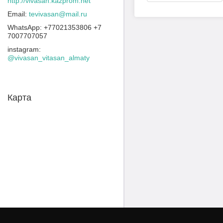
http://vivasan.kazprom.net
tevivasan@mail.ru
+77021353806 +7
7007707057
instagram
@vivasan_vitasan_almaty
Карта