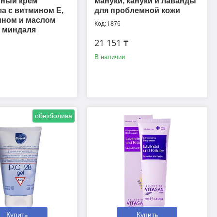
ьный крем
мануки, кануки и лаванды
а с витмином Е,
для проблемной кожи
ином и маслом
I 876
о миндаля
21 151 ₸
В наличии
обезболива
Купить
Купить