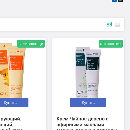
заживляющи
антисептик
Купить
Купить
ирующий,
Крем Чайное дерево с
ющий,
эфирными маслами