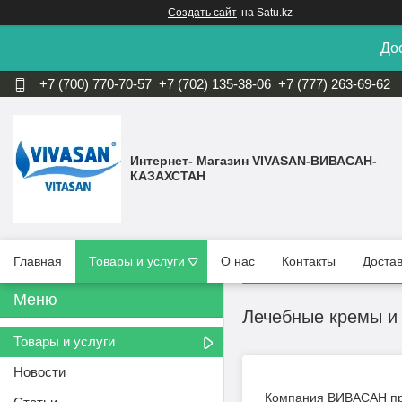
Создать сайт
на Satu.kz
Дос
+7 (700) 770-70-57
+7 (702) 135-38-06
+7 (777) 263-69-62
Интернет- Магазин VIVASAN-ВИВАСАН-
КАЗАХСТАН
Главная
Товары и услуги
О нас
Контакты
Достав
Лечебные кремы и 
Товары и услуги
Новости
Компания ВИВАСАН пре