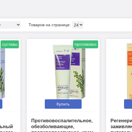
суставы
противовос
Купить
Противовоспалительное,
Регенер
льный
обезболивающее,
заживля