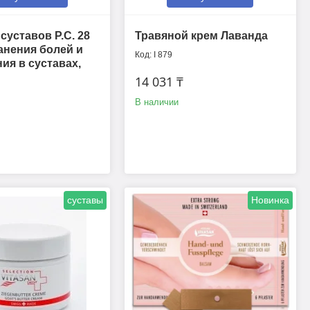
суставов P.C. 28
Травяной крем Лаванда
анения болей и
I 879
ия в суставах,
14 031 ₸
В наличии
суставы
Новинка