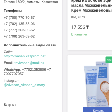
крем на основе эфи
Гоголя 180/2, Алматы, Казахстан
масла Можжевельни
Крем Можжевеловы
+7 (700) 770-70-57
i 873
+7 (702) 135-38-06
17 556 ₸
+7 (777) 263-69-62
В наличии
+7 (708) 263-69-62
http://vivasan.kazprom.net
пр
tevivasan@mail.ru
+77021353806 +7
7007707057
instagram
@vivasan_vitasan_almaty
Карта
Купить