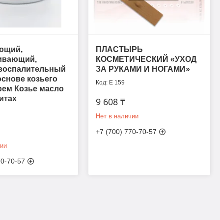
ющий,
ПЛАСТЫРЬ
ивающий,
КОСМЕТИЧЕСКИЙ «УХОД
воспалительный
ЗА РУКАМИ И НОГАМИ»
основе козьего
Е 159
рем Козье масло
итах
9 608 ₸
Нет в наличии
+7 (700) 770-70-57
чии
70-70-57