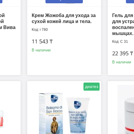
ой
Крем Жожоба для ухода за
Гель для 
ей
сухой кожей лица и тела.
для устр
м Вива
воспален
i 780
мышцах.
11 543 ₸
С 31
В наличии
22 395 ₸
В наличии
диатез