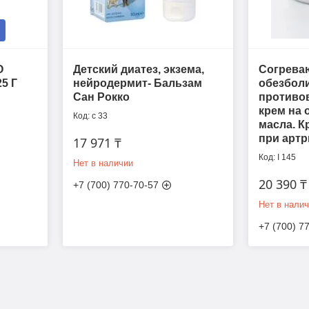
О
Детский диатез, экзема,
Согрева
5 Г
нейродермит- Бальзам
обезбол
Сан Рокко
противо
крем на 
c 33
масла. К
при артр
17 971 ₸
I 145
Нет в наличии
20 390 ₸
+7 (700) 770-70-57
Нет в нали
+7 (700) 7