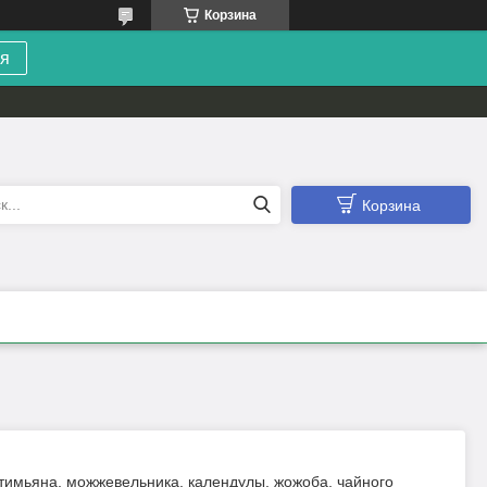
Корзина
я
Корзина
имьяна, можжевельника, календулы, жожоба, чайного