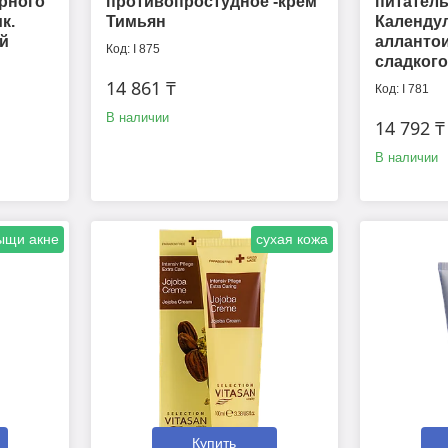
рного
противопростудное -крем
питател
к.
Тимьян
Календул
й
алланто
I 875
сладког
14 861 ₸
I 781
В наличии
14 792 ₸
В наличии
ыщи акне
сухая кожа
Купить