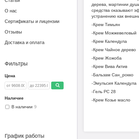
Статьи
дерева, мартинии души
средства оказывают эф
О нас
устранению как внешни
Сертификаты и лицензии
-Крем Тимьян
Отзывы
-Крем Можжевеловый
-Крем Календула
Доставка и оплата
-Крем Чайное дерево
-Крем Жожоба
Фильтры
-Крем Вива Актив
-Бальзам Сан_рокко
Цена
-Эмульсия Календула
-Гель РС 28
Наличие
-Крем Козье масло
В наличии
9
График работы