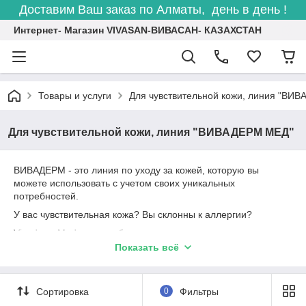
Доставим Ваш заказ по Алматы, день в день !
Интернет- Магазин VIVASAN-ВИВАСАН- КАЗАХСТАН
Товары и услуги
Для чувствительной кожи, линия "ВИ
Для чувствительной кожи, линия "ВИВАДЕРМ МЕД"
ВИВАДЕРМ - это линия по уходу за кожей, которую вы
можете использовать с учетом своих уникальных
потребностей.
У вас чувствительная кожа? Вы склонны к аллергии?
Vivaderm Med - это особая линия для вас.
Показать всё
Если вы хотите натуральный косметический продукт без
парабенов, парафинов или вызывающих аллергию запахов.
VivadermMed – лучший выбор для вас.
Сортировка
0
Фильтры