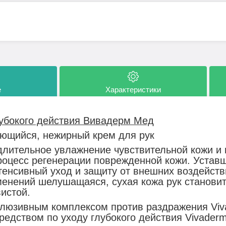
е
Характеристики
лубокого действия Вивадерм Мед
ющийся, нежирный крем для рук
 длительное увлажнение чувствительной кожи и
роцесс регенерации поврежденной кожи. Устав
тенсивный уход и защиту от внешних воздейств
менений шелушащаяся, сухая кожа рук становит
истой.
клюзивным комплексом против раздражения Vi
редством по уходу глубокого действия Vivader