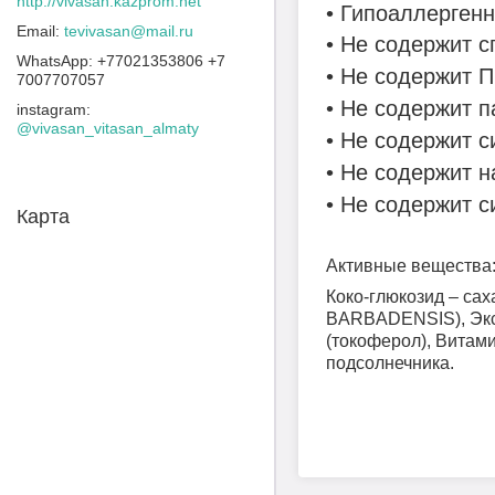
http://vivasan.kazprom.net
• Гипоаллерген
tevivasan@mail.ru
• Не содержит с
+77021353806 +7
• Не содержит 
7007707057
• Не содержит 
instagram
@vivasan_vitasan_almaty
• Не содержит с
• Не содержит 
• Не содержит с
Карта
Активные вещества
Коко-глюкозид – сах
BARBADENSIS), Экст
(токоферол), Витам
подсолнечника.