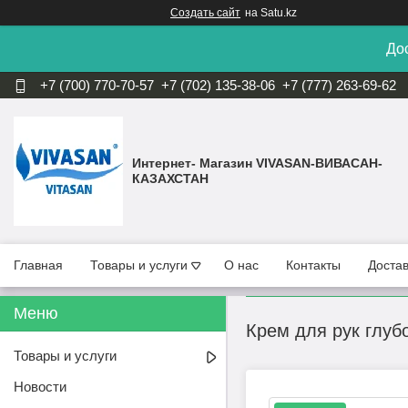
Создать сайт
на Satu.kz
Дос
+7 (700) 770-70-57
+7 (702) 135-38-06
+7 (777) 263-69-62
Интернет- Магазин VIVASAN-ВИВАСАН-
КАЗАХСТАН
Главная
Товары и услуги
О нас
Контакты
Достав
Крем для рук глу
Товары и услуги
Новости