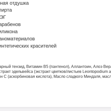
нная отдушка
пирта
ПЭГ
парабенов
иликона
наноматериалов
интетических красителей
:
арный тензид, Витамин B5 (пантенол), Аллантоин, Алоэ Ве
ракт эдельвейса (экстракт цветков/листьев
Leontopodium a
ин С (аскорбиновая кислота), Масло сладкого Миндаля, мас