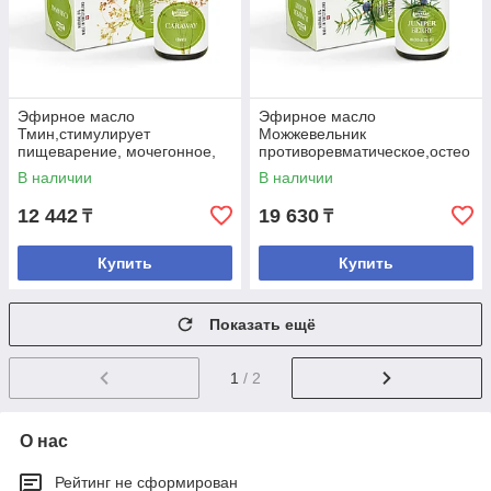
Эфирное масло
Эфирное масло
Тмин,стимулирует
Можжевельник
пищеварение, мочегонное,
противоревматическое,остео
отхаркивающее средство
хондроз, артрозо-артрит.
В наличии
В наличии
12 442
19 630
₸
₸
Купить
Купить
Показать ещё
1
/ 2
О нас
Рейтинг не сформирован