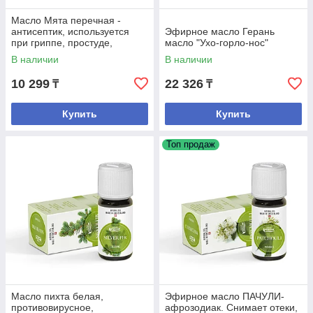
Масло Мята перечная -
антисептик, используется
Эфирное масло Герань
при гриппе, простуде,
масло "Ухо-горло-нос"
насморк, бронхит, повышает
В наличии
В наличии
иммунитет
10 299
22 326
₸
₸
Купить
Купить
Топ продаж
Масло пихта белая,
Эфирное масло ПАЧУЛИ-
противовирусное,
афрозодиак. Снимает отеки,