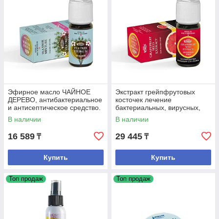
Эфирное масло ЧАЙНОЕ
Экстракт грейпфрутовых
ДЕРЕВО, антибактериальное
косточек лечение
и антисептическое средство.
бактериальных, вирусных,
грибковых инфекций,
В наличии
В наличии
стоматит, герпес, угри
16 589
29 445
₸
₸
Купить
Купить
Топ продаж
Топ продаж