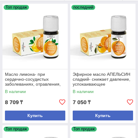
Топ продаж
последний
Масло лимона- при
Эфирное масло АПЕЛЬСИН
сердечно-сосудистых
сладкий- снижает давление,
заболеваниях, отравления,
успокаивающее
простуда, отбеливающее
средство,желчегонное
В наличии
В наличии
средство
8 709
7 050
₸
₸
Купить
Купить
Топ продаж
Топ продаж