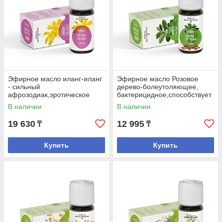
Эфирное масло иланг-иланг
Эфирное масло Розовое
- сильный
дерево-болеутоляющее,
афрозодиак,эротическое
бактерицидное,способствует
масло,при
регенерации кожи.
В наличии
В наличии
депрессии,бессонице.
19 630
12 995
₸
₸
Купить
Купить