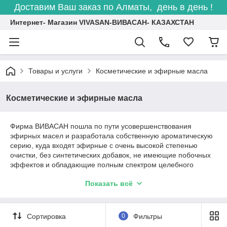
Доставим Ваш заказ по Алматы, день в день !
Интернет- Магазин VIVASAN-ВИВАСАН- КАЗАХСТАН
Товары и услуги
Косметические и эфирные масла
Косметические и эфирные масла
Фирма ВИВАСАН пошла по пути усовершенствования
эфирных масел и разработала собственную ароматическую
серию, куда входят эфирные с очень высокой степенью
очистки, без синтетических добавок, не имеющие побочных
эффектов и обладающие полным спектром целебного
ароматического воздействия. Все эфирные масла (кроме
Показать всё
масла «33 травы» и спрея «Вива плюс») во флаконах из
темного стекла, объемом 10 мл.
Сортировка
0
Фильтры