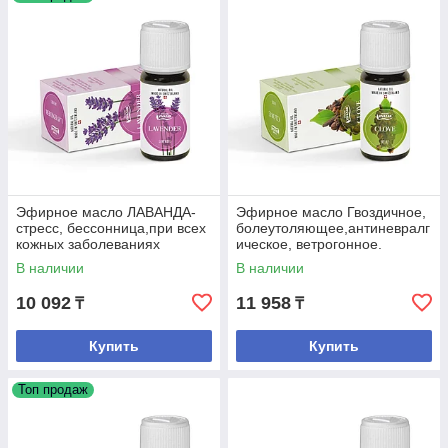
Эфирное масло ЛАВАНДА-
Эфирное масло Гвоздичное,
стресс, бессонница,при всех
болеутоляющее,антиневралг
кожных заболеваниях
ическое, ветрогонное.
В наличии
В наличии
10 092
11 958
₸
₸
Купить
Купить
Топ продаж