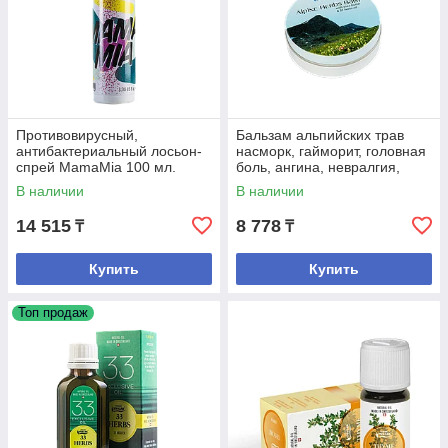
Противовирусный,
Бальзам альпийских трав
антибактериальный лосьон-
насморк, гайморит, головная
спрей MamaMia 100 мл.
боль, ангина, невралгия,
порез лицевого нерва
В наличии
В наличии
14 515
8 778
₸
₸
Купить
Купить
Топ продаж