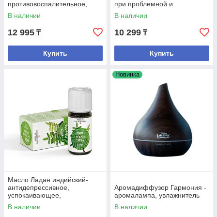
противовоспалительное,
при проблемной и
ранозаживляющее.
увядающей коже.
В наличии
В наличии
12 995
10 299
₸
₸
Купить
Купить
Новинка
Масло Ладан индийский-
антидепрессивное,
Аромадиффузор Гармония -
успокаивающее,
аромалампа, увлажнитель
расслабляющее.
В наличии
В наличии