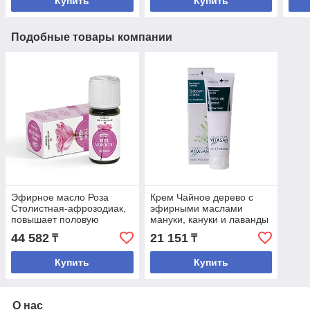
Купить
Купить
Подобные товары компании
Эфирное масло Роза
Крем Чайное дерево с
Столистная-афрозодиак,
эфирными маслами
повышает половую
мануки, кануки и лаванды
активность,стимулирует и
для проблемной кожи
44 582
21 151
₸
₸
нормализует
менструации.
Купить
Купить
О нас