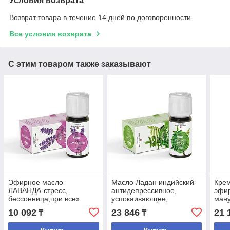
Условия возврата
Возврат товара в течение 14 дней по договоренности
Все условия возврата
С этим товаром также заказывают
Эфирное масло
Масло Ладан индийский-
Крем
ЛАВАНДА-стресс,
антидепрессивное,
эфи
бессонница,при всех
успокаивающее,
ману
кожных заболеваниях
расслабляющее.
для 
10 092
23 846
21 
₸
₸