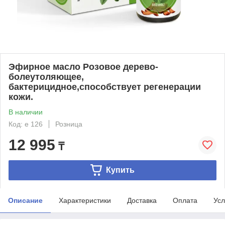
Эфирное масло Розовое дерево-
болеутоляющее,
бактерицидное,способствует регенерации
кожи.
В наличии
Код: e 126
Розница
12 995
₸
Купить
Описание
Характеристики
Доставка
Оплата
Усл