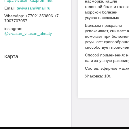
http://vivasan.kazprom.net
насморке, кашле
головной боли и голов
tevivasan@mail.ru
морской болезни
+77021353806 +7
укусах насекомых
7007707057
Бальзам прекрасно
instagram
успокаивает, снимает ч
@vivasan_vitasan_almaty
помогает при болезне
улучшает кровообращ
способствует проясне
Способ применения: на
Карта
на и за ушную раковин
Состав: эфирное масло
Упаковка: 10г.