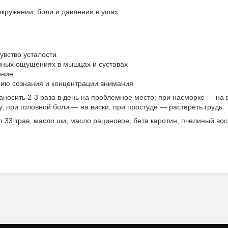
окружении, боли и давлении в ушах
увство усталости
нных ощущениях в мышцах и суставах
ение
нию сознания и концентрации внимания
носить 2-3 раза в день на проблемное место; при насморке — на 
у, при головной боли — на виски, при простуде — растереть грудь.
 33 трав, масло ши, масло рациновое, бета каротин, пчелиный вос