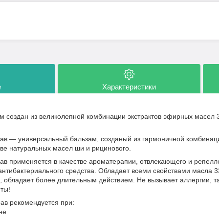
е
Характеристики
м создан из великолепной комбинации экстрактов эфирных масел 3
рав — универсальный бальзам, созданый из гармоничной комбинаци
ве натуральных масел ши и рицинового.
ав применяется в качестве ароматерапии, отвлекающего и репелле
тибактериального средства. Обладает всеми свойствами масла 33
о, обладает более длительным действием. Не вызывает аллергии, та
ты!
ав рекомендуется при:
не