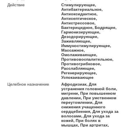
Действие
Стимулирующее,
Антибактериальное,
Антиоксидантное,
Антисептическое,
Антистрессовое,
Бактерицидное, Бодрящее,
Гармонизирующее,
Дезодорирующее,
Заживляющее,
Иммуностимулирующее,
Массажное,
Омолаживающее,
Противовоспалительное,
Противогрибковое,
Расслабляющее,
Регенерирующее,
Успокаивающее
Целебное назначение
Афродизиак, Для
устранения головной боли,
мигрени, При повышенном
давлении, При умственном
переутомлении, Для
снижения учащенного
сердцебиения, Для ухода за
волосами, Для ухода за
кожей, При болях в
мышцах, При артритах,