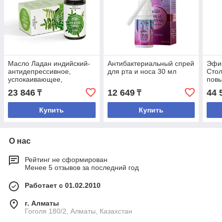
Масло Ладан индийский-
Антибактериальный спрей
Эфи
антидепрессивное,
для рта и носа 30 мл
Стол
успокаивающее,
пов
расслабляющее.
акти
23 846
12 649
44 
₸
₸
нор
менс
Купить
Купить
О нас
Рейтинг не сформирован
Менее 5 отзывов за последний год
Работает с 01.02.2010
г. Алматы
Гоголя 180/2, Алматы, Казахстан