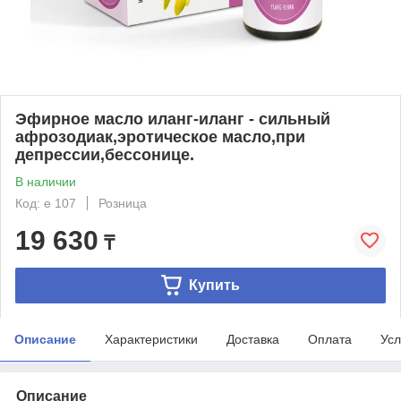
Эфирное масло иланг-иланг - сильный
афрозодиак,эротическое масло,при
депрессии,бессонице.
В наличии
Код: e 107
Розница
19 630
₸
Купить
Описание
Характеристики
Доставка
Оплата
Усл
Описание