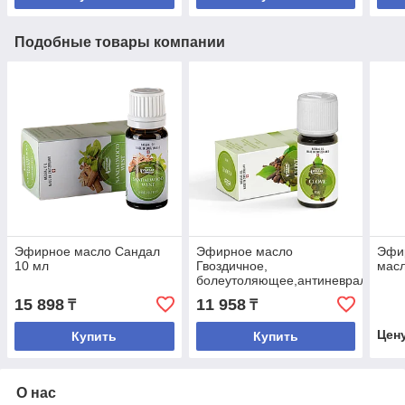
Подобные товары компании
Эфирное масло Сандал
Эфирное масло
Эфи
10 мл
Гвоздичное,
масл
болеутоляющее,антиневралгическ
ветрогонное.
15 898
11 958
₸
₸
Цен
Купить
Купить
О нас