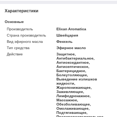
Характеристики
Основные
Производитель
Elixan Aromatica
Страна производитель
Швейцария
Вид эфирного масла
Фенхель
Тип средства
Эфирное масло
Действие
Защитное,
Антибактериальное,
Антиоксидантное,
Антисептическое,
Бактерицидное,
Болеутоляющее,
Выведение излишков
жидкости,
Жаропонижающее,
Заживляющее,
Лимфодренажное,
Массажное,
Обезболивающее,
Омолаживающее,
Подтягивающее,
Противовоспалительное,