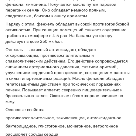
фенхола, лимонена. Получается масло путем паровой
перегонки семян. Оно обладает немного пряным,
сладковатым, близким к анису ароматом.
Наряду с этим, фенхель обладает высокой противогрибковой
активностью. При санации помещений снижает содержание
грибков в атмосфере в 4-5 раз. На банальную флору
действует в дозе 250 мкг/мл.
Фенхель — активный антиоксидант, обладает
отхаркивающим, противовоспалительным и
спазмолитическим действием. Его действие сопровождается
снижением артериального давления, снятием аритмий,
улучшением сердечной проводимости, сокращением частоты
и силы гипертензивных реакций. Масло фенхеля обладает
гепатозащитным действием при токсических поражениях
печени. Повышает аппетит, секрецию пищеварительных и
бронхиальных желез. Оказывает благотворное влияние на
кожу.
Основные свойства:
противовоспалительное, заживляющее, антиоксидантное
бактерицидное, глистогонное, мочегонное, ветрогонное
расширяет сосуды сердца