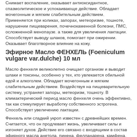
Снимает воспаление, оказывает антиоксидантное,
спазмолитическое и успокаивающе действие. Обладает
мочегонным и мягким слабительным действием.
Применяется при коликах, запорах, метеоризме, тошноте,
нарушении пищеварения, почечнокаменной болезни, ПМС,
осложненной менопаузе. а также для увеличения лактации.
Способствует выводу шлаков, помогает при ожирении.
Оказывает благотворное влияние на кожу.
Эфирное Масло ФЕНХЕЛЬ (Foeniculum
vulgare var.dulche) 10 мл
Масло фенхеля великолепно очищает организм и выводит
шлаки и токсины, особенно у тех, кто увлекается обильной
едой и алкоголем. Обладает мочегонным и мягким
слабительным действием. Воздействуя на пищеварительную
систему, устраняет запоры, метеоризм, тошноту. В
климактерический период масло фенхеля очень эффективно,
так как стимулирует выработку собственного эстрогена.
Способствует увеличению лактации.
Фенхель или сладкий укроп известен с древнейших времен.
Считается, что он продлевает жизнь, увеличивает силы и
изгоняет духов. Действие его связано с входящими в состав
эфирного масла анетола, пинена, фелландрена, камфена,