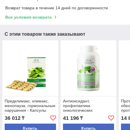
Возврат товара в течение 14 дней по договоренности
Все условия возврата
С этим товаром также заказывают
Предклимакс, климакс,
Антиоксидант,
Прот
менопауза, гормональные
профилактика
обе
нарушения - Капсулы
онкологических
прот
Фито-40
забоеваний- таблетки
Тим
36 012
41 196
14 
₸
₸
"Зеленый чай с мятой
перечной"
Купить
Купить