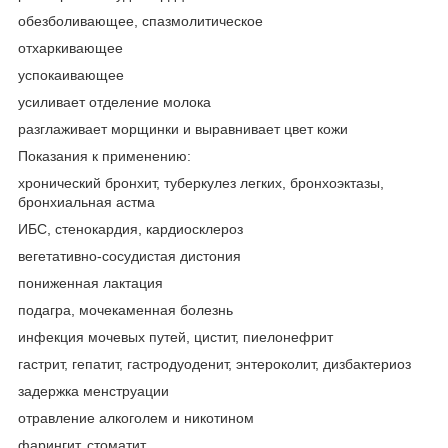
обезболивающее, спазмолитическое
отхаркивающее
успокаивающее
усиливает отделение молока
разглаживает морщинки и выравнивает цвет кожи
Показания к применению:
хронический бронхит, туберкулез легких, бронхоэктазы,
бронхиальная астма
ИБС, стенокардия, кардиосклероз
вегетативно-сосудистая дистония
пониженная лактация
подагра, мочекаменная болезнь
инфекция мочевых путей, цистит, пиелонефрит
гастрит, гепатит, гастродуоденит, энтероколит, дизбактериоз
задержка менструации
отравление алкоголем и никотином
фарингит, стоматит