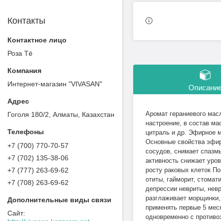
Контакты
Роза Тё
Интернет-магазин "VIVASAN"
Описани
Аромат гераниевого мас
Гоголя 180/2, Алматы, Казахстан
настроение, в состав ма
цитраль и др. Эфирное 
Основные свойства эфир
+7 (700) 770-70-57
сосудов, снимает спазм
+7 (702) 135-38-06
активность снижает уров
+7 (777) 263-69-62
росту раковых клеток По
отиты, гайморит, стомат
+7 (708) 263-69-62
депрессии невриты, нев
разглаживает морщинки,
применять первые 5 меся
одновременно с противо