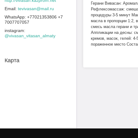
http://vivasan.kazprom.net
Герани Вивасан: Аромала
tevivasan@mail.ru
Рефлексомассаж: смешат
процедуры 3-5 минут Мас
+77021353806 +7
масла в пропорции 1:2, 
7007707057
смесь масла герани и тр
instagram
Аппликации на десны: с
@vivasan_vitasan_almaty
кремов, масок, гелей: 4
пораженное место Соста
Карта