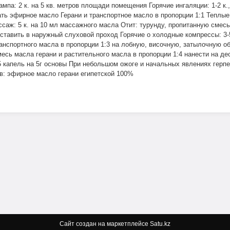
мпа: 2 к. на 5 кв. метров площади помещения Горячие ингаляции: 1-2 к.
ь эфирное масло Герани и транспортное масло в пропорции 1:1 Теплые и
саж: 5 к. на 10 мл массажного масла Отит: турунду, пропитанную смесь
вставить в наружный слуховой проход Горячие о холодные компрессы: 3-
анспортного масла в пропорции 1:3 на лобную, височную, затылочную о
месь масла герани и растительного масла в пропорции 1:4 нанести на 
-5 капель на 5г основы При небольшом ожоге и начальных явлениях гер
в: эфирное масло герани египетской 100%
Сайт создан на маркетплейсе
Satu.kz