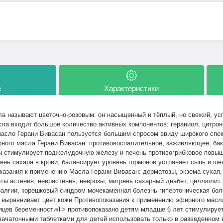
е
Характеристики
ла называют цветочно-розовым: он насыщенный и тёплый, но свежий, 
сла входит большое количество активных компонентов: гераниол, цитрон
масло Герани Вивасан пользуется большим спросом ввиду широкого спек
ного масла Герани Вивасан: противовоспалительное, заживляющее, бак
ы стимулирует поджелудочную железу и печень противогрибковое повы
ень сахара в крови, балансирует уровень гормонов устраняет сыпь и ш
казания к применению Масла Герани Вивасан: дерматозы, экзема сухая,
иты астения, неврастения, неврозы, мигрень сахарный диабет, целлюлит
ралгии, корешковый синдром мочекаменная болезнь гипертоническая бол
 выравнивает цвет кожи Противопоказания к применению эфирного масла
цев беременности/li> противопоказано детям младше 6 лет стимулирует
зачаточными таблетками для детей использовать только в разведенном