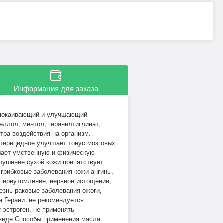
Информация для заказа
успокаивающий и улучшающий
еллол, ментол, геранилтиглинат,
тра воздействия на организм.
терицидное улучшает тонус мозговых
шает умственную и физическую
елушение сухой кожи препятствует
 грибковые заболевания кожи ангины,
 переутомление, нервное истощение,
езнь раковые заболевания ожоги,
 Герани: не рекомендуется
 эстроген, не применять
 виде Способы применения масла