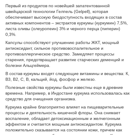
Первый из продуктов по новейшей запатентованной
швейцарской технологии Гелпель (Gelpell), которая
обеспечивает высокую биодоступность входящих в состав
активных компонентов – экстрактов куркумы (куркумин) 7,5%,
листа оливы (олеуропеин) 3% и черного перца (пиперин)
0,3%.
Капсулы способствуют улучшению работы ЖКТ, мощный
антиоксидант, сильное противовоспалительное и
противоаллергическое средство. Замедляет процессы
старения, предотвращает развитие старческих деменций и
болезни Альцгеймера.
В состав куркумы входят следующие витамины и вещества: К,
В3, В2, С, В, кальций, йод, фосфор и железо.
Полезные свойства куркумы были известны еще в древние
времена. Например, в Индостане куркума использовалась как
средство для очищения организма.
Куркума крайне благоприятно влияет на пищеварительные
процессы и деятельность кишечной флоры. Она снимает
воспаление, обладает детоксикационным и желчегонным
эффектом и считается мощным антиоксидантом. Куркума
положительно сказывается на состоянии кожи, причем как