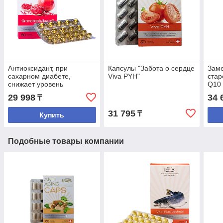
Антиоксидант, при
Капсулы "Забота о сердце
Заме
сахарном диабете,
Viva PYH"
стар
снижает уровень
Q10
холестерина-масло
29 998
34 
₸
граната.
31 795
₸
Купить
Подобные товары компании