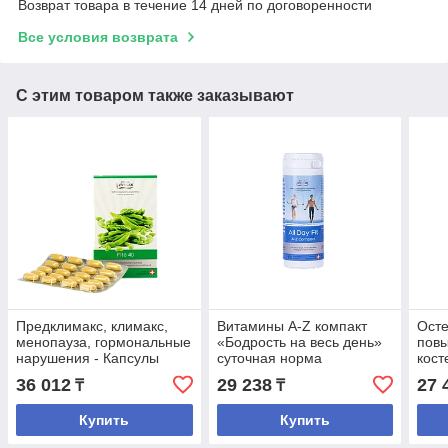
Возврат товара в течение 14 дней по договоренности
Все условия возврата
С этим товаром также заказывают
Предклимакс, климакс,
Витамины A-Z компакт
Осте
менопауза, гормональные
«Бодрость на весь день»
повы
нарушения - Капсулы
суточная норма
кост
Фито-40
витаминов и минералов.
36 012
29 238
27 
₸
₸
Купить
Купить