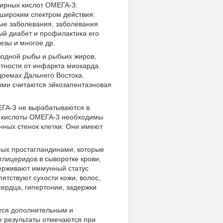
ирных кислот ОМЕГА-3:
 широким спектром действия:
ые заболевания, заболевания
ый диабет и профилактика его
езы и многое др.
водной рыбы и рыбьих жиров,
тности от инфаркта миокарда.
оемах Дальнего Востока.
ыми считаются эйкозапентаэновая
ЕГА-3 не вырабатываются в
е кислоты ОМЕГА-3 необходимы
нных стенок клетки. Они имеют
мых простагландинами, которые
лицеридов в сыворотке крови,
держивают иммунный статус
тствуют сухости кожи, волос,
ердца, гипертонии, задержки
тся дополнительным и
е результаты отмечаются при