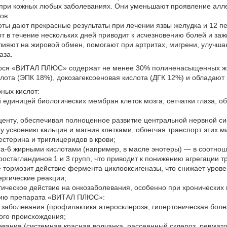
ри кожных любых заболеваниях. Они уменьшают проявление аллер
ов.
ты дают прекрасные результаты при лечении язвы желудка и 12 п
т в течение нескольких дней приводит к исчезновению болей и з
влияют на жировой обмен, помогают при артритах, мигрени, улучш
аза.
сося «ВИТАЛ ПЛЮС» содержат не менее 30% полиненасыщенных ж
лота (ЭПК 18%), докозагексоеновая кислота (ДГК 12%) и обладают
ных кислот:
й единицей биологических мембран клеток мозга, сетчатки глаза, 
центу, обеспечивая полноценное развитие центральной нервной с
у усвоению кальция и магния клетками, облегчая транспорт этих 
естерина и триглицеридов в крови;
га-6 жирными кислотами (например, в масле энотеры) — в соотнош
ростагландинов 1 и 3 групп, что приводит к понижению агрегации
же тормозит действие фермента циклооксигеназы, что снижает уро
ргические реакции;
ическое действие на онкозаболевания, особенно при хронических 
нию препарата «ВИТАЛ ПЛЮС»:
 заболевания (профилактика атеросклероза, гипертоническая болез
ого происхождения;
вания (системная красная волчанка, рассеянный склероз, ревмат