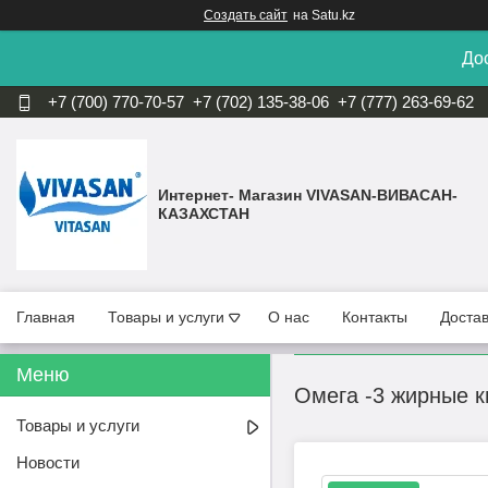
Создать сайт
на Satu.kz
Дос
+7 (700) 770-70-57
+7 (702) 135-38-06
+7 (777) 263-69-62
Интернет- Магазин VIVASAN-ВИВАСАН-
КАЗАХСТАН
Главная
Товары и услуги
О нас
Контакты
Достав
Омега -3 жирные к
Товары и услуги
Новости