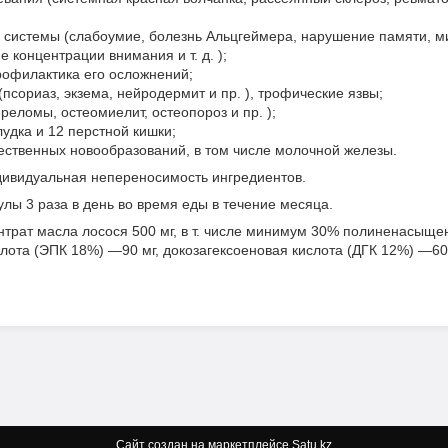
 системы (слабоумие, болезнь Альцгеймера, нарушение памяти, ми
 концентрации внимания и т. д. );
рофилактика его осложнений;
(псориаз, экзема, нейродермит и пр. ), трофические язвы;
реломы, остеомиелит, остеопороз и пр. );
лудка и 12 перстной кишки;
ественных новообразований, в том числе молочной железы.
дивидуальная непереносимость ингредиентов.
улы 3 раза в день во время еды в течение месяца.
нтрат масла лосося 500 мг, в т. числе минимум 30% полиненасыщ
лота (ЭПК 18%) —90 мг, докозагексоеновая кислота (ДГК 12%) —60 
Сайт создан на маркетплейсе
Satu.kz