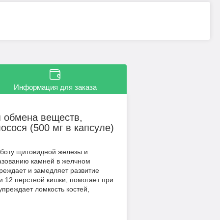
Информация для заказа
я обмена веществ,
осося (500 мг в капсуле)
аботу щитовидной железы и
разованию камней в желчном
преждает и замедляет развитие
 и 12 перстной кишки, помогает при
упреждает ломкость костей,