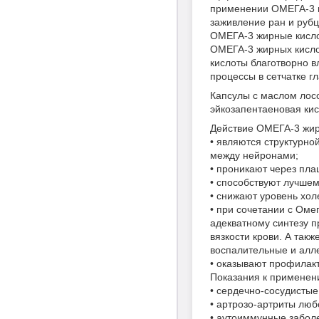
применении ОМЕГА-3 п
заживление ран и рубц
ОМЕГА-3 жирные кисло
ОМЕГА-3 жирных кисло
кислоты благотворно 
процессы в сетчатке гл
Капсулы с маслом ло
эйкозапентаеновая кис
Действие ОМЕГА-3 жир
• являются структурно
между нейронами;
• проникают через пла
• способствуют лучшем
• снижают уровень хол
• при сочетании с Оме
адекватному синтезу п
вязкости крови. А так
воспалительные и алле
• оказывают профилакт
Показания к примене
• сердечно-сосудистые
• артрозо-артриты люб
• аутоиммунные заболе