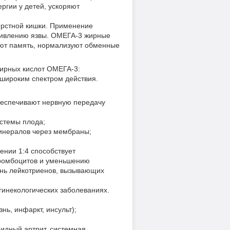
гии у детей, ускоряют
ерстной кишки. Применение
аживлению язвы. ОМЕГА-3 жирные
ают память, нормализуют обменные
ирных кислот ОМЕГА-3:
 широким спектром действия.
обеспечивают нервную передачу
истемы плода;
минералов через мембраны;
ении 1:4 способствует
 тромбоцитов и уменьшению
вень лейкотриенов, вызывающих
гинекологических заболеваниях.
нь, инфаркт, инсульт);
оидный артрит, системная