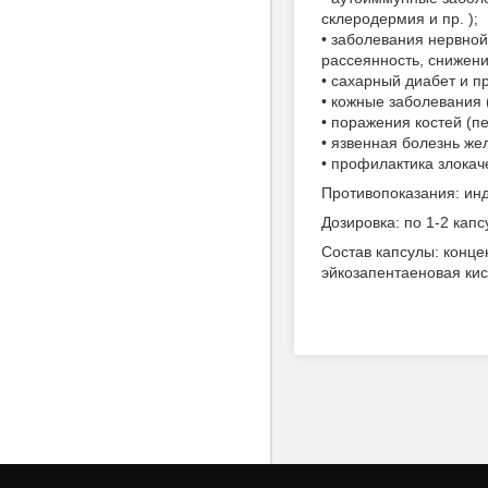
склеродермия и пр. );
• заболевания нервной
рассеянность, снижение
• сахарный диабет и п
• кожные заболевания 
• поражения костей (пе
• язвенная болезнь же
• профилактика злокач
Противопоказания: ин
Дозировка: по 1-2 капс
Состав капсулы: конце
эйкозапентаеновая кис