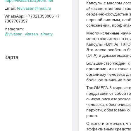
http://vivasan.kazprom.net
Капсулы с маслом ло
tevivasan@mail.ru
эйкозапентаеновая кис
сердечно-сосудистые 
+77021353806 +7
нервной системы, слаб
7007707057
осложнений, профилакт
instagram
Многочисленные научн
@vivasan_vitasan_almaty
можно значительно сни
Капсулы «ВИТАЛ ПЛЮС»
Это масло особенно б
(ЭПА) и докозагексаэн
Карта
Большинство людей, к
организме, и их такж
организму человека д
большое значение в ре
Так ОМЕГА-3 жирные к
представляют собой г
снижая риск атероскл
человека, обеспечива
перхоти, образованию 
роста.
Онкологи отмечают, ч
эффективным средство