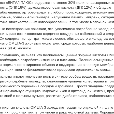
сося «ВИТАЛ ПЛЮС» содержат не менее 30% полиненасыщенных ж
лота (ЭПК 18%), докозагексоеновая кислота (ДГК 12%) и обладают
заболевания, артрозо-артриты любого происхождения, аутоиммунн
оумие, болезнь Альцгеймера, нарушение памяти, мигрень, сахарн
ика злокачественных новообразований, в том числе молочной жел
ые исследования показали, что, увеличивая потребление холодно
зить риск возникновения сердечно-сосудистых заболеваний и смер
 содержат концентрат масла лосося, обитающего в холодных вод
огато ОМЕГА-3 жирными кислотами, среди которых наиболее ценн
овая (ДГА) кислоты.
 сожалению, не знает, что полиненасыщенные жирные кислоты ОМ
е необходимо потреблять извне как и витамины. Полиненасыщенны
ля нормального жирового обмена и поддержания в порядке мембра
гуляции многих физиологических процессов организма человека.
ислоты играют ключевую роль в синтезе особых веществ, называе
ормоноподобные молекулы, снижающие уровень холестерина и триг
еротического поражения сосудов и тромбоза. Простагландины под
ют нормальную функцию надпочечников и щитовидной железы, препя
камней в желчном пузыре, развитию дисбактериоза, заболеванию с
то жирные кислоты ОМЕГА-3 замедляют развитие опухолей и являю
м их профилактики, в том числе и рака молочной железы. Хороши