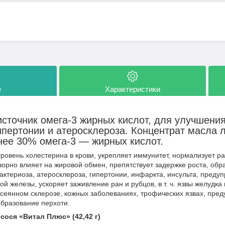
е
Характеристики
источник омега-3 жирных кислот, для улучшени
пертонии и атеросклероза. Концентрат масла л
нее 30% омега-3 — жирных кислот.
ровень холестерина в крови, укрепляет иммунитет, нормализует р
ворно влияет на жировой обмен, препятствует задержке роста, об
актериоза, атеросклероза, гипертонии, инфаркта, инсульта, преду
ной железы, ускоряет заживление ран и рубцов, в т. ч. язвы желудка
ссеянном склерозе, кожных заболеваниях, трофических язвах, пред
образование перхоти.
сося «Витал Плюс» (42,42 г)