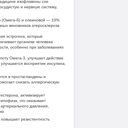
медицине изофлавоны сои
осудистую и нервную систему,
 (Омега-6) и олеиновой — 10%
вных виновников атеросклероза
ия эстрогена, которые
печивает организм человека
ости, особенно при заболеваниях
лоту Омега-3, улучшает действие
о улучшается восприятие инсулина,
ются в простагландины и
омогает снизить аллергическую
естерона, активизирует
пофиза, что оказывает
 артериального давления,
ию.
, повышает резистентность