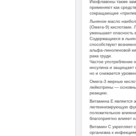
Изофлавоны также зам
применяют как средст
сокращающее «прилив
Льняное масло наибол
(Омега-9) кислотами. 
уменьшает опасность 
Содержащиеся в льнян
способствуют возникн
альфа-линоленовой ки
рака груди.
Частое употребление н
инсулина и защищает о
но и снижается уровен
Омега-3 жирные кислот
лейкотрины — основны
реакцию.
Витамина Е является а
лютеинизирующую фун
положительное влияние
благоприятно влияет 
Витамин С укрепляет с
организма к инфекция