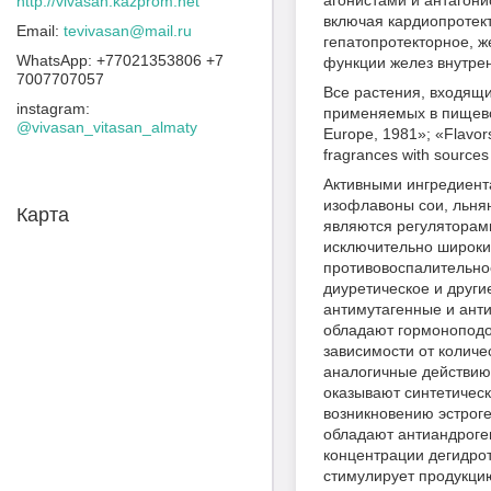
агонистами и антагони
http://vivasan.kazprom.net
включая кардиопротект
tevivasan@mail.ru
гепатопротекторное, ж
+77021353806 +7
функции желез внутре
7007707057
Все растения, входящи
instagram
применяемых в пищевой 
@vivasan_vitasan_almaty
Europe, 1981»; «Flavors
fragrances with source
Активными ингредиент
изофлавоны сои, льня
Карта
являются регуляторами
исключительно широкий
противовоспалительное
диуретическое и други
антимутагенные и ант
обладают гормоноподоб
зависимости от количе
аналогичные действию 
оказывают синтетическ
возникновению эстрог
обладают антиандроген
концентрации дегидрот
стимулирует продукци