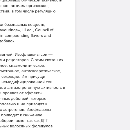
р фармакологической активности,
рное, антиаллергическое,
ствия, в том числе регуляцию
ки безопасных веществ,
urings», III ed., Council of
d in compounding flavors and
добавок.
 магний. Изофлавоны сои —
ми рецепторов. С этим связан их
ное, спазмолитическое,
лчегонное, антисклеротическое,
й секреции. Им присущи
ки немодифицированной сои
 и антиэстрогенную активность в
ои проявляют эффекты,
очных действий, которые
рплазию и не приводят к
их эстрогенов. Изофлавоны
о приводит к снижению
бореи, акне, так как ДГТ
льных волосяных фоликулов