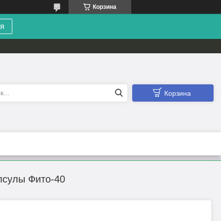
Корзина
я
Корзина
псулы Фито-40