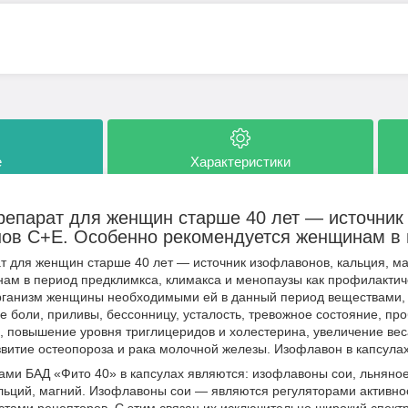
е
Характеристики
епарат для женщин старше 40 лет — источник 
нов С+Е. Особенно рекомендуется женщинам в 
 для женщин старше 40 лет — источник изофлавонов, кальция, ма
ам в период предклимкса, климакса и менопаузы как профилакти
рганизм женщины необходимыми ей в данный период веществами,
е боли, приливы, бессонницу, усталость, тревожное состояние, пр
, повышение уровня триглицеридов и холестерина, увеличение вес
витие остеопороза и рака молочной железы. Изофлавон в капсулах
ами БАД «Фито 40» в капсулах являются: изофлавоны сои, льняное
альций, магний. Изофлавоны сои — являются регуляторами активно