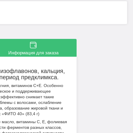
Информация для заказа
изофлавонов, кальция,
период предклимкса.
гния, витаминов С+Е. Особенно
ческое и поддерживающее
 эффективно снимает такие
облемы с волосами, ослабление
а, образование жировой ткани и
 «ФИТО 40» (83,4 г)
 масло, витамины С, Е, фолиевая
сти ферментов разных классов,