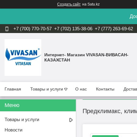
Создать сайт
на Satu.kz
Дос
+7 (700) 770-70-57
+7 (702) 135-38-06
+7 (777) 263-69-62
Интернет- Магазин VIVASAN-ВИВАСАН-
КАЗАХСТАН
Главная
Товары и услуги
О нас
Контакты
Достав
Предклимакс, клим
Товары и услуги
Новости