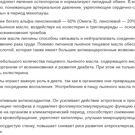
едляют явления остеопороза и нормализуют липидный обмен. В 
во, понижающее артериальное давление, укрепляющее сердечно-с
ы» в период менопаузы.
ее богато альфа-линоленовой — 60% (Омега-3), линолевой — 20%
Льняное масло, воздействуя на холестерин и триглицериды — осно
возникновения тромбов.
ом масле лигнины способны связывать и нейтрализовать соединен
овению рака груди. Помимо лигнинов льняное пищевое масло обес
слотой, которая также имеет большие антиканцерогенные возможн
ебольшого количества пищевого льняного масла, содержащего кис
рганизм от возникновения и развития диабета. При этом не тольк
ь холестерина.
ы играют важную роль в диете, так как в организме они превраща
е посредники воспаления. Употребление в пищу льняного масла п
ктивным антиоксидантом. Он усиливает действие эстрогенов и прог
кцию гипофиза и подавляет фолликулостимулирующую функцию ги
 на организм в климактерический период, способствует снижению
на кровообращение, укрепляет капилляры, улучшая микроциркуляц
осудистую стенку, повышает снижает риск развития атеросклероза
м.