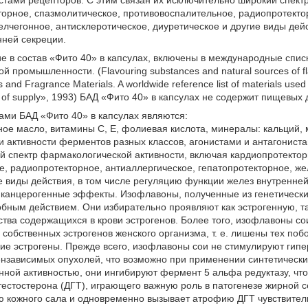
стами рецепторов. С этим связан их исключительно широкий спект
орное, спазмолитическое, противовоспалительное, радиопротекто
елчегонное, антисклеротическое, диуретическое и другие виды дей
нней секреции.
е в состав «Фито 40» в капсулах, включены в международные спис
промышленности. (Flavouring substances and natural sources of flavo
 and Fragrance Materials. A worldwide reference list of materials use
s of supply», 1993) БАД «Фито 40» в капсулах не содержит пищевых 
ами БАД «Фито 40» в капсулах являются:
ное масло, витамины С, Е, фолиевая кислота, минералы: кальций,
 активности ферментов разных классов, агонистами и антагониста
 спектр фармакологической активности, включая кардиопротектор
, радиопротекторное, антиаллергическое, гепатопротекторное, же
е виды действия, в том числе регуляцию функции желез внутренне
иканцерогенные эффекты. Изофлавоны, полученные из генетичес
ным действием. Они избирательно проявляют как эстрогенную, так
ства содержащихся в крови эстрогенов. Более того, изофлавоны с
собственных эстрогенов женского организма, т. е. лишены тех поб
ие эстрогены. Прежде всего, изофлавоны сои не стимулируют гипе
ензависимых опухолей, что возможно при применении синтетическ
ной активностью, они ингибируют фермент 5 альфа редуктазу, чт
естостерона (ДГТ), играющего важную роль в патогенезе жирной се
ю кожного сала и одновременно вызывает атрофию ДГТ чувствите