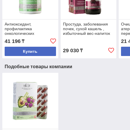
Антиоксидант,
Простуда, заболевания
Очищ
профилактика
почек, сухой кашель ,
атер
онкологических
избыточный вес-напиток
пере
забоеваний- таблетки
Бузина черная
сниж
41 196
21 
₸
"Зеленый чай с мятой
шла
перечной"
ГОР
29 030
₸
Купить
Подобные товары компании