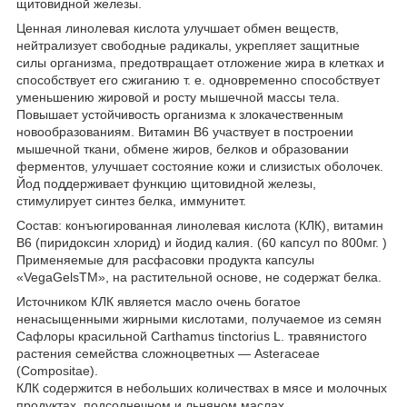
щитовидной железы.
Ценная линолевая кислота улучшает обмен веществ,
нейтрализует свободные радикалы, укрепляет защитные
силы организма, предотвращает отложение жира в клетках и
способствует его сжиганию т. е. одновременно способствует
уменьшению жировой и росту мышечной массы тела.
Повышает устойчивость организма к злокачественным
новообразованиям. Витамин B6 участвует в построении
мышечной ткани, обмене жиров, белков и образовании
ферментов, улучшает состояние кожи и слизистых оболочек.
Йод поддерживает функцию щитовидной железы,
стимулирует синтез белка, иммунитет.
Состав: конъюгированная линолевая кислота (КЛК), витамин
В6 (пиридоксин хлорид) и йодид калия. (60 капсул по 800мг. )
Применяемые для расфасовки продукта капсулы
«VegaGelsTM», на растительной основе, не содержат белка.
Источником КЛК является масло очень богатое
ненасыщенными жирными кислотами, получаемое из семян
Сафлоры красильной Carthamus tinctorius L. травянистого
растения семейства сложноцветных — Asteraceae
(Compositae).
КЛК содержится в небольших количествах в мясе и молочных
продуктах, подсолнечном и льняном маслах.