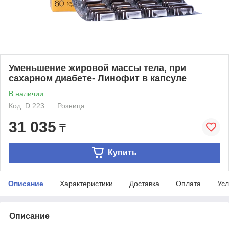
Уменьшение жировой массы тела, при
сахарном диабете- Линофит в капсуле
В наличии
Код: D 223
Розница
31 035
₸
Купить
Описание
Характеристики
Доставка
Оплата
Усл
Описание