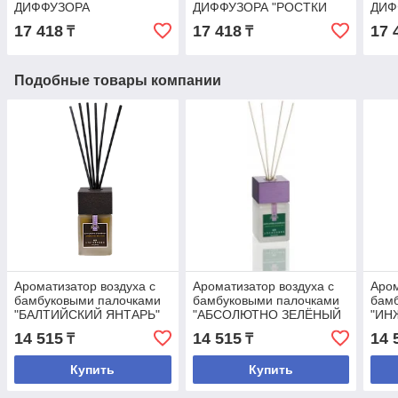
ДИФФУЗОРА
ДИФФУЗОРА "РОСТКИ
ДИФ
"АБСОЛЮТНО ЗЕЛЁНЫЙ
РИСА
РОЗ
17 418
17 418
17 
₸
₸
ЧАЙ"
Подобные товары компании
Ароматизатор воздуха с
Ароматизатор воздуха с
Аром
бамбуковыми палочками
бамбуковыми палочками
бам
"БАЛТИЙСКИЙ ЯНТАРЬ"
"АБСОЛЮТНО ЗЕЛЁНЫЙ
"ИН
ЧАЙ"
ТЕБ
14 515
14 515
14 
₸
₸
Купить
Купить