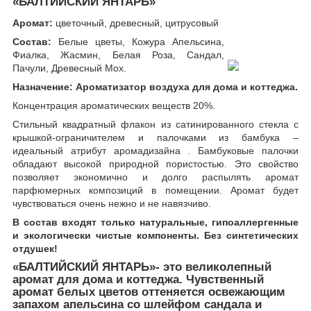
«БАЛТИЙСКИЙ ЯНТАРЬ»
Аромат:
цветочный, древесный, цитрусовый
Состав:
Белые цветы, Кожура Апельсина,
Фиалка, Жасмин, Белая Роза, Сандал,
Пачули, Древесный Мох.
Назначение:
Ароматизатор воздуха для дома и коттеджа.
Концентрация ароматических веществ 20%.
Стильный квадратный флакон из сатинированного стекла с
крышкой-ограничителем и палочками из бамбука –
идеальный атрибут аромадизайна . Бамбуковые палочки
обладают высокой природной пористостью. Это свойство
позволяет экономично и долго распылять аромат
парфюмерных композиций в помещении. Аромат будет
чувствоваться очень нежно и не навязчиво.
В состав входят только натуральные, гипоаллергенные
и экологически чистые компоненты. Без синтетических
отдушек!
«БАЛТИЙСКИЙ ЯНТАРЬ»- это великолепный
аромат для дома и коттеджа.
Чувственный
аромат белых цветов оттеняется освежающим
запахом апельсина со шлейфом сандала и