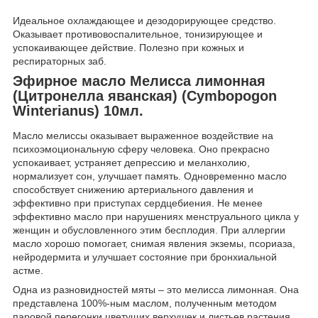
Идеальное охлаждающее и дезодорирующее средство.
Оказывает противовоспалительное, тонизирующее и
успокаивающее действие. Полезно при кожных и
респираторных заб.
Эфирное масло Мелисса лимонная
(Цитронелла яванская) (Cymbopogon
Winterianus) 10мл.
Масло мелиссы оказывает выраженное воздействие на
психоэмоциональную сферу человека. Оно прекрасно
успокаивает, устраняет депрессию и меланхолию,
нормализует сон, улучшает память. Одновременно масло
способствует снижению артериального давления и
эффективно при приступах сердцебиения. Не менее
эффективно масло при нарушениях менструального цикла у
женщин и обусловленного этим бесплодия. При аллергии
масло хорошо помогает, снимая явления экземы, псориаза,
нейродермита и улучшает состояние при бронхиальной
астме.
Одна из разновидностей мяты – это мелисса лимонная. Она
представлена 100%-ным маслом, полученным методом
паровой перегонки цветущих верхушек и листьев растения.