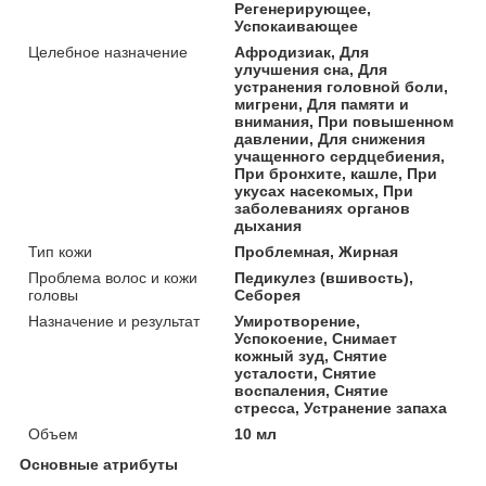
Регенерирующее,
Успокаивающее
Целебное назначение
Афродизиак, Для
улучшения сна, Для
устранения головной боли,
мигрени, Для памяти и
внимания, При повышенном
давлении, Для снижения
учащенного сердцебиения,
При бронхите, кашле, При
укусах насекомых, При
заболеваниях органов
дыхания
Тип кожи
Проблемная, Жирная
Проблема волос и кожи
Педикулез (вшивость),
головы
Себорея
Назначение и результат
Умиротворение,
Успокоение, Снимает
кожный зуд, Снятие
усталости, Снятие
воспаления, Снятие
стресса, Устранение запаха
Объем
10 мл
Основные атрибуты