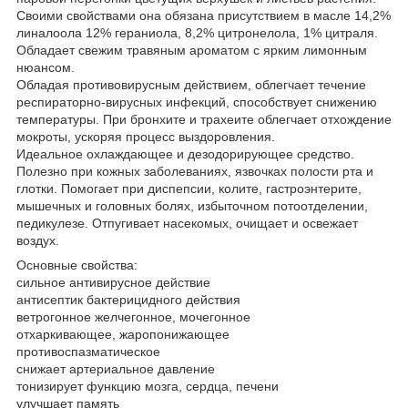
Своими свойствами она обязана присутствием в масле 14,2%
линалоола 12% гераниола, 8,2% цитронелола, 1% цитраля.
Обладает свежим травяным ароматом с ярким лимонным
нюансом.
Обладая противовирусным действием, облегчает течение
респираторно-вирусных инфекций, способствует снижению
температуры. При бронхите и трахеите облегчает отхождение
мокроты, ускоряя процесс выздоровления.
Идеальное охлаждающее и дезодорирующее средство.
Полезно при кожных заболеваниях, язвочках полости рта и
глотки. Помогает при диспепсии, колите, гастроэнтерите,
мышечных и головных болях, избыточном потоотделении,
педикулезе. Отпугивает насекомых, очищает и освежает
воздух.
Основные свойства:
сильное антивирусное действие
антисептик бактерицидного действия
ветрогонное желчегонное, мочегонное
отхаркивающее, жаропонижающее
противоспазматическое
снижает артериальное давление
тонизирует функцию мозга, сердца, печени
улучшает память