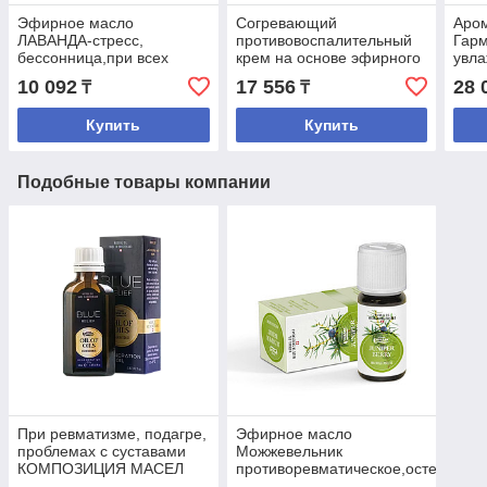
Эфирное масло
Согревающий
Аро
ЛАВАНДА-стресс,
противовоспалительный
Гарм
бессонница,при всех
крем на основе эфирного
увла
кожных заболеваниях
масла Можжевельник.
10 092
17 556
28 
₸
₸
Крем Можжевеловый
Купить
Купить
Подобные товары компании
При ревматизме, подагре,
Эфирное масло
проблемах с суставами
Можжевельник
КОМПОЗИЦИЯ МАСЕЛ
противоревматическое,остеохондр
БЛЮ РЕЛИФ 50 МЛ
артрозо-артрит.