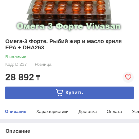
Омега-3 Форте. Рыбий жир и масло криля
EPA + DHA263
В наличии
Код: D 237
Розница
28 892
₸
Купить
Описание
Характеристики
Доставка
Оплата
Усл
Описание