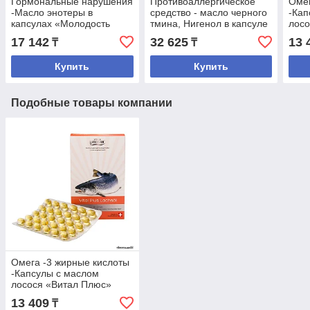
Гормональные нарушения
Противоаллергическое
Омег
-Масло энотеры в
средство - масло черного
-Кап
капсулах «Молодость
тмина, Нигенол в капсуле
лосо
навсегда»
(42,4
17 142
32 625
13 
₸
₸
Купить
Купить
Подобные товары компании
Омега -3 жирные кислоты
-Капсулы с маслом
лосося «Витал Плюс»
(42,42 г)
13 409
₸