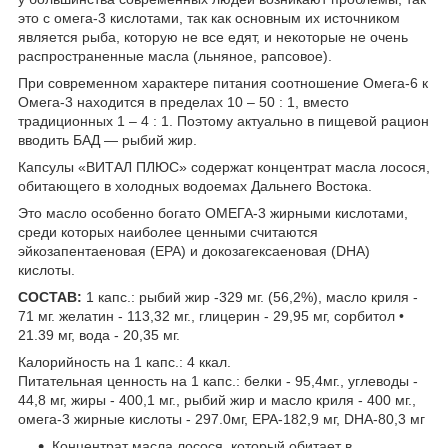
это с омега-3 кислотами, так как основным их источником
является рыба, которую не все едят, и некоторые не очень
распространенные масла (льняное, рапсовое).
При современном характере питания соотношение Омега-6 к
Омега-3 находится в пределах 10 – 50 : 1, вместо
традиционных 1 – 4 : 1. Поэтому актуально в пищевой рацион
вводить БАД — рыбий жир.
Капсулы «ВИТАЛ ПЛЮС» содержат концентрат масла лосося,
обитающего в холодных водоемах Дальнего Востока.
Это масло особенно богато ОМЕГА-3 жирными кислотами,
среди которых наиболее ценными считаются
эйкозапентаеновая (EPA) и докозагексаеновая (DHA)
кислоты.
СОСТАВ:
1 капс.: рыбий жир -329 мг. (56,2%), масло криля -
71 мг. желатин - 113,32 мг., глицерин - 29,95 мг, сорбитол •
21.39 мг, вода - 20,35 мг.
Калорийность на 1 капс.: 4 ккал.
Питательная ценность на 1 капс.: белки - 95,4мг., углеводы -
44,8 мг, жиры - 400,1 мг., рыбий жир и масло криля - 400 мг.,
омега-3 жирные кислоты - 297.0мг, ЕРА-182,9 мг, DHA-80,3 мг
Концентрат масла лосося, который обитает в