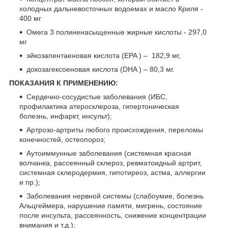
холодных дальневосточных водоемах и масло Криля -
400 мг
Омега 3 полиненасыщенные жирные кислоты - 297,0
мг
эйкозапентаеновая кислота (EPA ) – 182,9 мг,
докозагексоеновая кислота (DHA ) – 80,3 мг.
ПОКАЗАНИЯ К ПРИМЕНЕНИЮ:
Сердечно-сосудистые заболевания (ИБС,
профилактика атеросклероза, гипертоническая
болезнь, инфаркт, инсульт);
Артрозо-артриты любого происхождения, переломы
конечностей, остеопороз;
Аутоиммунные заболевания (системная красная
волчанка, рассеянный склероз, ревматоидный артрит,
системная склеродермия, гипотиреоз, астма, аллергии
и пр.);
Заболевания нервной системы (слабоумие, болезнь
Альцгеймера, нарушение памяти, мигрень, состояние
после инсульта, рассеянность, снижение концентрации
внимания и т.д.);