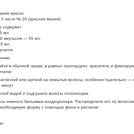
ания красок:
и 3 части № 24 (красная вишня)
и содержит:
5 мл
й эмульсии — 55 мл
15 мл
рчаток
ению:
йте в обычной чашке, в равных пропорциях, краситель и фиксиру
чатки.
асческой или щеткой на немытые волосы, особенно тщательно — на
 минут.
плой водой и подсушите волосы полотенцем.
сы немного бальзама-кондиционера. Распределите его по волосам
необходимую форму с помощью фена и расчески.
ю: