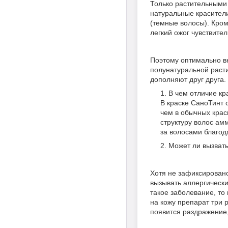
Только растительными 
натуральные красители
(темные волосы). Кром
легкий ожог чувствите
Поэтому оптимально вк
полунатуральной расти
дополняют друг друга.
В чем отличие кр
В краске СаноТинт 
чем в обычных крас
структуру волос амм
за волосами благод
Может ли вызват
Хотя не зафиксировано
вызывать аллергическ
такое заболевание, то
на кожу препарат три р
появится раздражение,