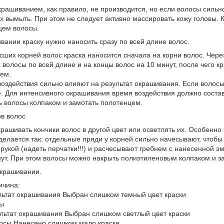
рашиванием, как правило, не производится, но если волосы сильн
х вымыть. При этом не следует активно массировать кожу головы. 
цем волосы.
ании краску нужно наносить сразу по всей длине волос.
ших корней волос краска наносится сначала на корни волос. Чере
 волосы по всей длине и на концы волос на 10 минут, после чего к
ем.
оздействия сильно влияют на результат окрашивания. Если волосы
 Для интенсивного окрашивания время воздействия должно составл
ь волосы колпаком и замотать полотенцем.
в волос
рашивать кончики волос в другой цвет или осветлять их. Особенно
 делается так: отдельные пряди у корней сильно начесывают, чтобы
рукой (надеть перчатки!!!) и расчесывают гребнем с нанесенной эм
ут. При этом волосы можно накрыть полиэтиленовым колпаком и з
крашивании.
ичина:
ьтат окрашивания Выбран слишком темный цвет краски
сы
льтат окрашивания Выбран слишком светлый цвет краски
лосы Нанесено слишком мало краски