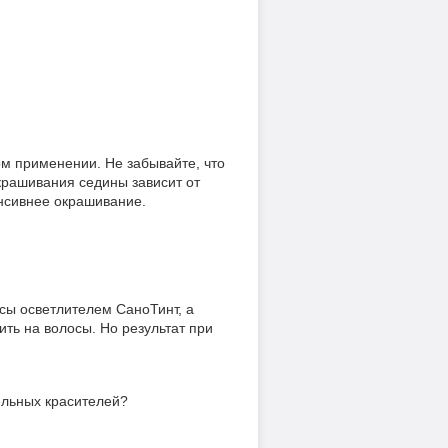
ом применении. Не забывайте, что
крашивания седины зависит от
нсивнее окрашивание.
осы осветлителем СаноТинт, а
ить на волосы. Но результат при
ельных красителей?