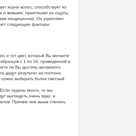
ет корни волос, способствует их
ми и живыми, приятными на ощупь;
зам-кондиционер. Он укрепляет
ияют следующие факторы:
с и тот цвет, который Вы желаете
образцов с 1 по 24, приведенной в
жете ли Вы достичь желаемого
та дадут результат на полтона
е нужно выбирать более светлый
 Если седины много, то мы
ут выглядеть очень ярко, и
ветов. Причем чем выше степень