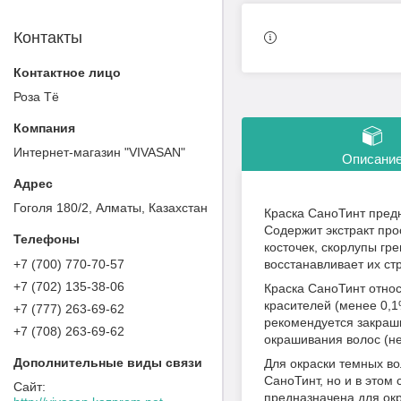
Контакты
Роза Тё
Интернет-магазин "VIVASAN"
Описани
Гоголя 180/2, Алматы, Казахстан
Краска СаноТинт пред
Содержит экстракт про
косточек, скорлупы гр
+7 (700) 770-70-57
восстанавливает их стр
+7 (702) 135-38-06
Краска СаноТинт относ
красителей (менее 0,1
+7 (777) 263-69-62
рекомендуется закраш
+7 (708) 263-69-62
окрашивания волос (не
Для окраски темных во
СаноТинт, но и в этом 
предназначена для окр