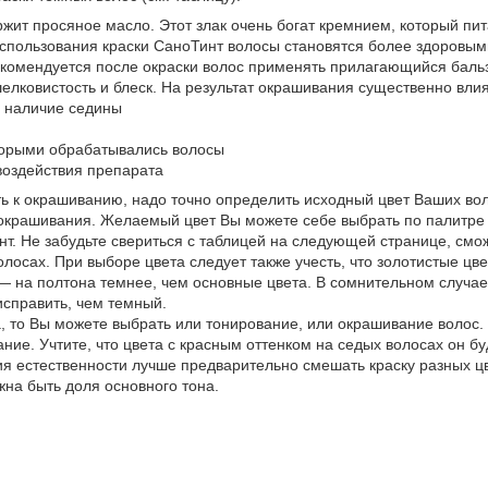
жит просяное масло. Этот злак очень богат кремнием, который пита
использования краски СаноТинт волосы становятся более здоровы
рекомендуется после окраски волос применять прилагающийся баль
шелковистость и блеск. На результат окрашивания существенно вл
и наличие седины
оторыми обрабатывались волосы
воздействия препарата
ь к окрашиванию, надо точно определить исходный цвет Ваших воло
 окрашивания. Желаемый цвет Вы можете себе выбрать по палитре 
нт. Не забудьте свериться с таблицей на следующей странице, смо
олосах. При выборе цвета следует также учесть, что золотистые цве
— на полтона темнее, чем основные цвета. В сомнительном случа
 исправить, чем темный.
а, то Вы можете выбрать или тонирование, или окрашивание волос.
ие. Учтите, что цвета с красным оттенком на седых волосах он буд
ия естественности лучше предварительно смешать краску разных ц
на быть доля основного тона.