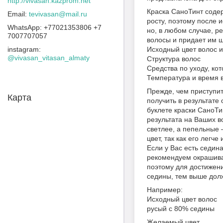
http://vivasan.kazprom.net
Краска СаноТинт содер
tevivasan@mail.ru
росту, поэтому после 
+77021353806 +7
но, в любом случае, 
7007707057
волосы и придает им 
instagram
Исходный цвет волос 
@vivasan_vitasan_almaty
Структура волос
Средства по уходу, к
Температура и время 
Прежде, чем приступит
Карта
получить в результате
буклете краски СаноТи
результата на Ваших в
светлее, а пепельные 
цвет, так как его легче
Если у Вас есть седин
рекомендуем окрашиван
поэтому для достижен
седины, тем выше долж
Например:
Исходный цвет волос
русый с 80% седины
Желаемый цвет