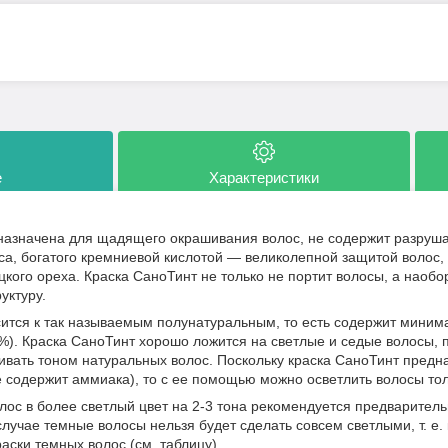
е
Характеристики
назначена для щадящего окрашивания волос, не содержит разруша
са, богатого кремниевой кислотой — великолепной защитой волос,
ецкого ореха. Краска СаноТинт не только не портит волосы, а наоб
уктуру.
ится к так называемым полунатуральным, то есть содержит миним
%). Краска СаноТинт хорошо ложится на светлые и седые волосы, 
ивать тоном натуральных волос. Поскольку краска СаноТинт пред
 содержит аммиака), то с ее помощью можно осветлить волосы толь
лос в более светлый цвет на 2-3 тона рекомендуется предваритель
случае темные волосы нельзя будет сделать совсем светлыми, т. е.
аски темных волос (см. таблицу).