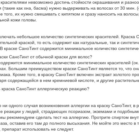
красителями невозможно достичь стойкости окрашивания и разноо
 (такие как хна, басма) нужно выдерживать на волосах от 30 мин. (
е того, их нужно смешивать с кипятком и сразу наносить на волосы
льной кожи головы.
лючать небольшое количество синтетических красителей. Краска 
тельной краской, то есть содержит как натуральные, так и синтети
 В краске СаноТинт содержится минимальное количество синтетиче
аски СаноТинт от обычной краски для волос?
содержится минимальное количество синтетических красителей (ок.
ках. Большим преимуществом краски СаноТинт является то, что о
иака. Кроме того, в краску СаноТинт включен экстракт золотого пр
аря содержащейся в нем кремниевой кислоте, и другие растительн
ь краска СаноТинт аллергическую реакцию?
 ни одного случая возникновения аллергии на краску СаноТинт, в 
ие реакции у людей, страдающих псориазом, экземами и подобными
 мы рекомендуем сделать тест на аллергию. Протрите спиртом вну
аза, оставив его там до полного высыхания. Не мойте это место в 
 препарат использовать не следует.