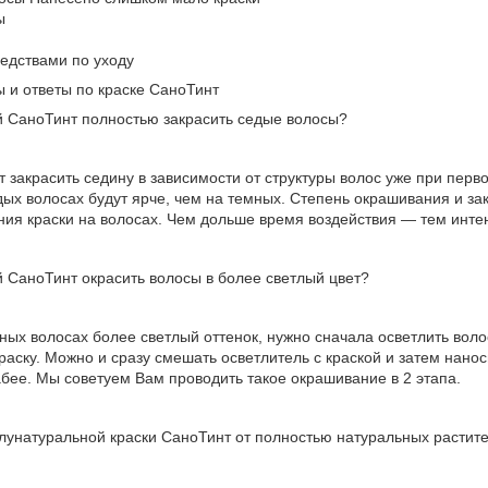
ы
едствами по уходу
 и ответы по краске СаноТинт
й СаноТинт полностью закрасить седые волосы?
 закрасить седину в зависимости от структуры волос уже при перв
дых волосах будут ярче, чем на темных. Степень окрашивания и за
ния краски на волосах. Чем дольше время воздействия — тем инте
 СаноТинт окрасить волосы в более светлый цвет?
ных волосах более светлый оттенок, нужно сначала осветлить вол
раску. Можно и сразу смешать осветлитель с краской и затем нанос
абее. Мы советуем Вам проводить такое окрашивание в 2 этапа.
лунатуральной краски СаноТинт от полностью натуральных растит