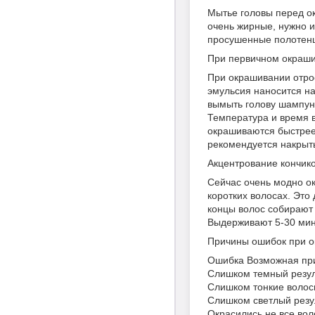
Мытье головы перед ок
очень жирные, нужно и
просушенные полотен
При первичном окрашив
При окрашивании отрос
эмульсия наносится на
вымыть голову шампун
Температура и время в
окрашиваются быстрее.
рекомендуется накрыт
Акцентрование кончико
Сейчас очень модно ок
коротких волосах. Это
концы волос собирают 
Выдерживают 5-30 мин
Причины ошибок при о
Ошибка Возможная пр
Слишком темный резул
Слишком тонкие воло
Слишком светлый резу
Окрасились не все во