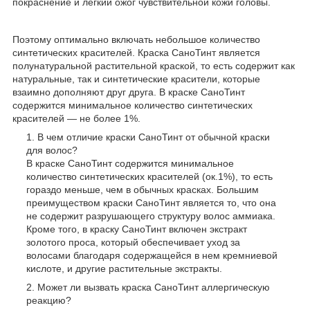
покраснение и легкий ожог чувствительной кожи головы.
Поэтому оптимально включать небольшое количество
синтетических красителей. Краска СаноТинт является
полунатуральной растительной краской, то есть содержит как
натуральные, так и синтетические красители, которые
взаимно дополняют друг друга. В краске СаноТинт
содержится минимальное количество синтетических
красителей — не более 1%.
В чем отличие краски СаноТинт от обычной краски
для волос?
В краске СаноТинт содержится минимальное
количество синтетических красителей (ок.1%), то есть
гораздо меньше, чем в обычных красках. Большим
преимуществом краски СаноТинт является то, что она
не содержит разрушающего структуру волос аммиака.
Кроме того, в краску СаноТинт включен экстракт
золотого проса, который обеспечивает уход за
волосами благодаря содержащейся в нем кремниевой
кислоте, и другие растительные экстракты.
Может ли вызвать краска СаноТинт аллергическую
реакцию?