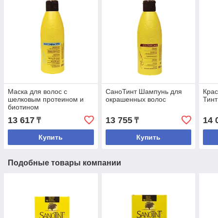
Маска для волос c
CаноТинт Шампунь для
Крас
шелковым протеином и
окрашенных волос
Тин
биотином
(ополаскиватель)
13 617
13 755
14 
₸
₸
Шелковая Маска
Купить
Купить
Подобные товары компании