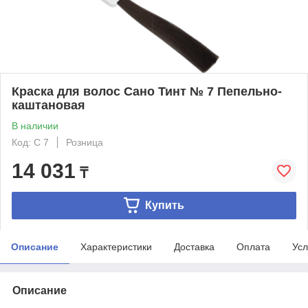
Краска для волос Сано Тинт № 7 Пепельно-
каштановая
В наличии
Код: С 7
Розница
14 031
₸
Купить
Описание
Характеристики
Доставка
Оплата
Усл
Описание