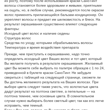
их росту, поэтому после использования краски СаноТинт
волосы становятся более здоровыми и живыми, приятными
на ощупь; но, в любом случае, рекомендуется после окраски
волос применять прилагающийся бальзам-кондиционер. Он
укрепляет волосы и придает им шелковистость и блеск. На
результат окрашивания существенно влияют следующие
факторы:
Исходный цвет волос и наличие седины
Структура волос
Средства по уходу, которыми обрабатывались волосы
Температура и время воздействия препарата
Прежде, чем приступить к окрашиванию, надо точно
определить исходный цвет Ваших волос и тот цвет, который
Вы желаете получить в результате окрашивания. Желаемый
цвет Вы можете себе выбрать по палитре образцов с 1 по 24,
приведенной в буклете краски СаноТинт. Не забудьте
свериться с таблицей на следующей странице, сможете ли
Вы достичь желаемого результата на Ваших волосах. При
выборе цвета следует также учесть, что золотистые цвета
дадут результат на полтона светлее, а пепельные — на
полтона темнее, чем основные цвета. В сомнительном
случае нужно выбирать более светлый цвет, так как его легче
исправить, чем темный.
Если у Вас есть седина, то Вы можете выбрать или