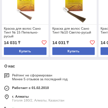
Краска для волос Сано
Краска для волос Сано
Крас
Тинт № 15 Пепельно-
Тинт №10 Светло-русый
Тин
русый
14 031
14 031
14 
₸
₸
Купить
Купить
О нас
Рейтинг не сформирован
Менее 5 отзывов за последний год
Работает с 01.02.2010
г. Алматы
Гоголя 180/2, Алматы, Казахстан