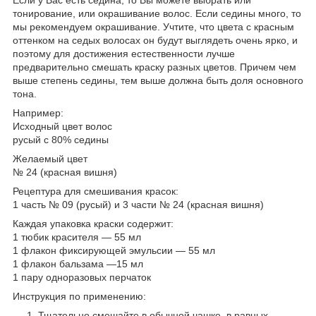
тонирование, или окрашивание волос. Если седины много, то
мы рекомендуем окрашивание. Учтите, что цвета с красным
оттенком на седых волосах он будут выглядеть очень ярко, и
поэтому для достижения естественности лучше
предварительно смешать краску разных цветов. Причем чем
выше степень седины, тем выше должна быть доля основного
тона.
Например:
Исходный цвет волос
русый с 80% седины
Желаемый цвет
№ 24 (красная вишня)
Рецептура для смешивания красок:
1 часть № 09 (русый) и 3 части № 24 (красная вишня)
Каждая упаковка краски содержит:
1 тюбик красителя — 55 мл
1 флакон фиксирующей эмульсии — 55 мл
1 флакон бальзама —15 мл
1 пару одноразовых перчаток
Инструкция по применению:
Тщательно смешайте в обычной чашке, в равных