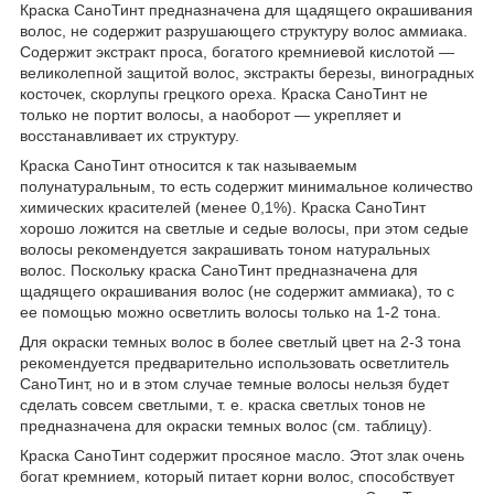
Краска СаноТинт предназначена для щадящего окрашивания
волос, не содержит разрушающего структуру волос аммиака.
Содержит экстракт проса, богатого кремниевой кислотой —
великолепной защитой волос, экстракты березы, виноградных
косточек, скорлупы грецкого ореха. Краска СаноТинт не
только не портит волосы, а наоборот — укрепляет и
восстанавливает их структуру.
Краска СаноТинт относится к так называемым
полунатуральным, то есть содержит минимальное количество
химических красителей (менее 0,1%). Краска СаноТинт
хорошо ложится на светлые и седые волосы, при этом седые
волосы рекомендуется закрашивать тоном натуральных
волос. Поскольку краска СаноТинт предназначена для
щадящего окрашивания волос (не содержит аммиака), то с
ее помощью можно осветлить волосы только на 1-2 тона.
Для окраски темных волос в более светлый цвет на 2-3 тона
рекомендуется предварительно использовать осветлитель
СаноТинт, но и в этом случае темные волосы нельзя будет
сделать совсем светлыми, т. е. краска светлых тонов не
предназначена для окраски темных волос (см. таблицу).
Краска СаноТинт содержит просяное масло. Этот злак очень
богат кремнием, который питает корни волос, способствует