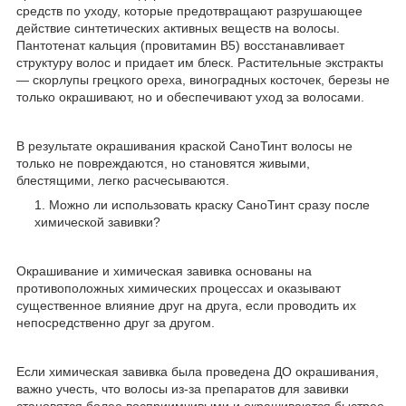
средств по уходу, которые предотвращают разрушающее
действие синтетических активных веществ на волосы.
Пантотенат кальция (провитамин B5) восстанавливает
структуру волос и придает им блеск. Растительные экстракты
— скорлупы грецкого ореха, виноградных косточек, березы не
только окрашивают, но и обеспечивают уход за волосами.
В результате окрашивания краской СаноТинт волосы не
только не повреждаются, но становятся живыми,
блестящими, легко расчесываются.
Можно ли использовать краску СаноТинт сразу после
химической завивки?
Окрашивание и химическая завивка основаны на
противоположных химических процессах и оказывают
существенное влияние друг на друга, если проводить их
непосредственно друг за другом.
Если химическая завивка была проведена ДО окрашивания,
важно учесть, что волосы из-за препаратов для завивки
становятся более восприимчивыми и окрашиваются быстрее.