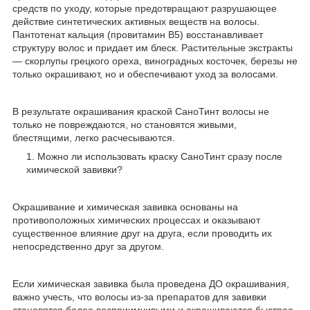
средств по уходу, которые предотвращают разрушающее
действие синтетических активных веществ на волосы.
Пантотенат кальция (провитамин B5) восстанавливает
структуру волос и придает им блеск. Растительные экстракты
— скорлупы грецкого ореха, виноградных косточек, березы не
только окрашивают, но и обеспечивают уход за волосами.
В результате окрашивания краской СаноТинт волосы не
только не повреждаются, но становятся живыми,
блестящими, легко расчесываются.
Можно ли использовать краску СаноТинт сразу после
химической завивки?
Окрашивание и химическая завивка основаны на
противоположных химических процессах и оказывают
существенное влияние друг на друга, если проводить их
непосредственно друг за другом.
Если химическая завивка была проведена ДО окрашивания,
важно учесть, что волосы из-за препаратов для завивки
становятся более восприимчивыми и окрашиваются быстрее.