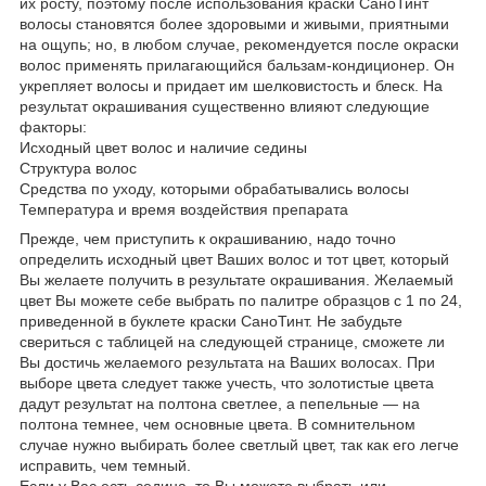
их росту, поэтому после использования краски СаноТинт
волосы становятся более здоровыми и живыми, приятными
на ощупь; но, в любом случае, рекомендуется после окраски
волос применять прилагающийся бальзам-кондиционер. Он
укрепляет волосы и придает им шелковистость и блеск. На
результат окрашивания существенно влияют следующие
факторы:
Исходный цвет волос и наличие седины
Структура волос
Средства по уходу, которыми обрабатывались волосы
Температура и время воздействия препарата
Прежде, чем приступить к окрашиванию, надо точно
определить исходный цвет Ваших волос и тот цвет, который
Вы желаете получить в результате окрашивания. Желаемый
цвет Вы можете себе выбрать по палитре образцов с 1 по 24,
приведенной в буклете краски СаноТинт. Не забудьте
свериться с таблицей на следующей странице, сможете ли
Вы достичь желаемого результата на Ваших волосах. При
выборе цвета следует также учесть, что золотистые цвета
дадут результат на полтона светлее, а пепельные — на
полтона темнее, чем основные цвета. В сомнительном
случае нужно выбирать более светлый цвет, так как его легче
исправить, чем темный.
Если у Вас есть седина, то Вы можете выбрать или