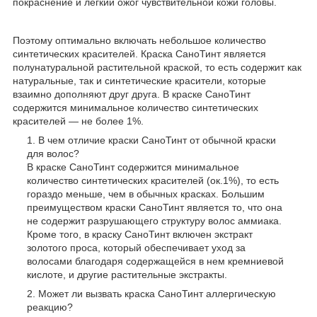
покраснение и легкий ожог чувствительной кожи головы.
Поэтому оптимально включать небольшое количество
синтетических красителей. Краска СаноТинт является
полунатуральной растительной краской, то есть содержит как
натуральные, так и синтетические красители, которые
взаимно дополняют друг друга. В краске СаноТинт
содержится минимальное количество синтетических
красителей — не более 1%.
В чем отличие краски СаноТинт от обычной краски
для волос?
В краске СаноТинт содержится минимальное
количество синтетических красителей (ок.1%), то есть
гораздо меньше, чем в обычных красках. Большим
преимуществом краски СаноТинт является то, что она
не содержит разрушающего структуру волос аммиака.
Кроме того, в краску СаноТинт включен экстракт
золотого проса, который обеспечивает уход за
волосами благодаря содержащейся в нем кремниевой
кислоте, и другие растительные экстракты.
Может ли вызвать краска СаноТинт аллергическую
реакцию?