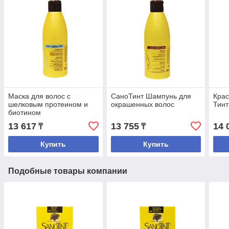
Маска для волос c
CаноТинт Шампунь для
Крас
шелковым протеином и
окрашенных волос
Тин
биотином
(ополаскиватель)
13 617
13 755
14 
₸
₸
Шелковая Маска
Купить
Купить
Подобные товары компании