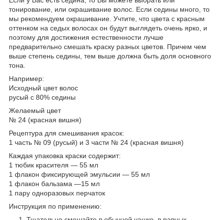
тонирование, или окрашивание волос. Если седины много, то
мы рекомендуем окрашивание. Учтите, что цвета с красным
оттенком на седых волосах он будут выглядеть очень ярко, и
поэтому для достижения естественности лучше
предварительно смешать краску разных цветов. Причем чем
выше степень седины, тем выше должна быть доля основного
тона.
Например:
Исходный цвет волос
русый с 80% седины
Желаемый цвет
№ 24 (красная вишня)
Рецептура для смешивания красок:
1 часть № 09 (русый) и 3 части № 24 (красная вишня)
Каждая упаковка краски содержит:
1 тюбик красителя — 55 мл
1 флакон фиксирующей эмульсии — 55 мл
1 флакон бальзама —15 мл
1 пару одноразовых перчаток
Инструкция по применению:
Тщательно смешайте в обычной чашке, в равных