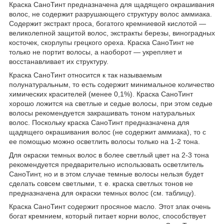
Краска СаноТинт предназначена для щадящего окрашивания
волос, не содержит разрушающего структуру волос аммиака.
Содержит экстракт проса, богатого кремниевой кислотой —
великолепной защитой волос, экстракты березы, виноградных
косточек, скорлупы грецкого ореха. Краска СаноТинт не
только не портит волосы, а наоборот — укрепляет и
восстанавливает их структуру.
Краска СаноТинт относится к так называемым
полунатуральным, то есть содержит минимальное количество
химических красителей (менее 0,1%). Краска СаноТинт
хорошо ложится на светлые и седые волосы, при этом седые
волосы рекомендуется закрашивать тоном натуральных
волос. Поскольку краска СаноТинт предназначена для
щадящего окрашивания волос (не содержит аммиака), то с
ее помощью можно осветлить волосы только на 1-2 тона.
Для окраски темных волос в более светлый цвет на 2-3 тона
рекомендуется предварительно использовать осветлитель
СаноТинт, но и в этом случае темные волосы нельзя будет
сделать совсем светлыми, т. е. краска светлых тонов не
предназначена для окраски темных волос (см. таблицу).
Краска СаноТинт содержит просяное масло. Этот злак очень
богат кремнием, который питает корни волос, способствует