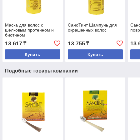
Маска для волос c
CаноТинт Шампунь для
Сан
шелковым протеином и
окрашенных волос
пов
биотином
(ополаскиватель)
13 617
13 755
13 
₸
₸
Шелковая Маска
Купить
Купить
Подобные товары компании