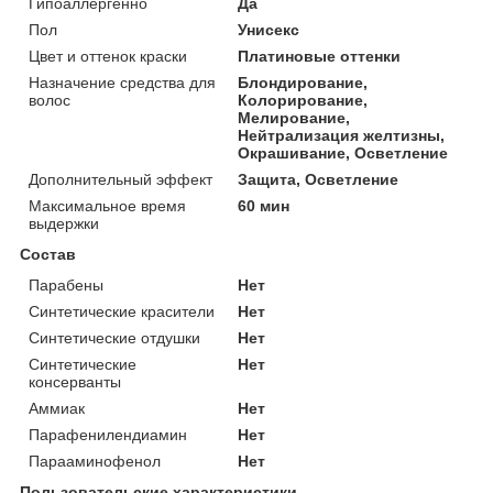
Гипоаллергенно
Да
Пол
Унисекс
Цвет и оттенок краски
Платиновые оттенки
Назначение средства для
Блондирование,
волос
Колорирование,
Мелирование,
Нейтрализация желтизны,
Окрашивание, Осветление
Дополнительный эффект
Защита, Осветление
Максимальное время
60 мин
выдержки
Состав
Парабены
Нет
Синтетические красители
Нет
Синтетические отдушки
Нет
Синтетические
Нет
консерванты
Аммиак
Нет
Парафенилендиамин
Нет
Парааминофенол
Нет
Пользовательские характеристики