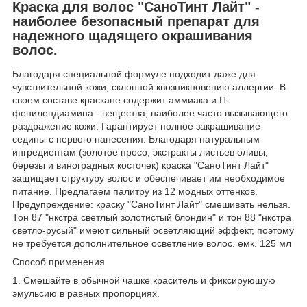
Краска для волос "СаноТинт Лайт" -
наиболее безопасный препарат для
надежного щадящего окрашивания
волос.
Благодаря специальной формуле подходит даже для
чувствительной кожи, склонной квозникновению аллергии. В
своем составе краскане содержит аммиака и П-
фенилендиамина - вещества, наиболее часто вызывающего
раздражение кожи. Гарантирует полное закрашивание
седины с первого нанесения. Благодаря натуральным
ингредиентам (золотое просо, экстракты листьев оливы,
березы и виноградных косточек) краска "СаноТинт Лайт"
защищает структуру волос и обеспечивает им необходимое
питание. Предлагаем палитру из 12 модных оттенков.
Предупреждение: краску "СаноТинт Лайт" смешивать нельзя.
Тон 87 "нкстра светлый золотистый блондин" и тон 88 "нкстра
светло-русый" имеют сильный осветляющий эффект, поэтому
не требуется дополнительное осветление волос. емк. 125 мл
Способ применения
1. Смешайте в обычной чашке краситель и фиксирующую
эмульсию в равных пропорциях.