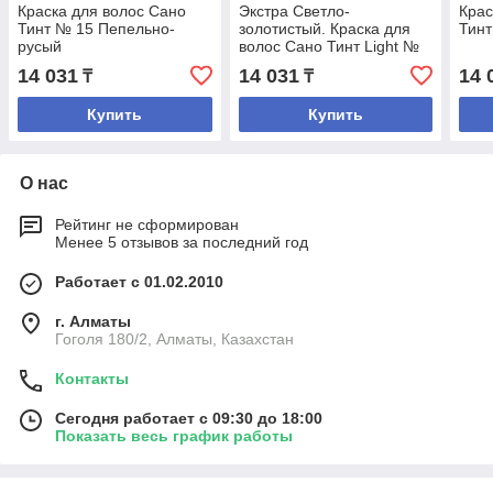
Краска для волос Сано
Экстра Светло-
Крас
Тинт № 15 Пепельно-
золотистый. Краска для
Тинт
русый
волос Сано Тинт Light №
187
14 031
14 031
14 
₸
₸
Купить
Купить
О нас
Рейтинг не сформирован
Менее 5 отзывов за последний год
Работает с 01.02.2010
г. Алматы
Гоголя 180/2, Алматы, Казахстан
Контакты
Сегодня работает с 09:30 до 18:00
Показать весь график работы