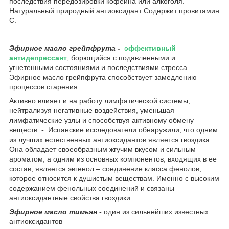
последствия передозировки кофеина или алкоголя.
Натуральный природный антиоксидант Содержит провитамин
С.
Эфирное
масло
грейпфрута
-
эффективный
антидепрессант
, борющийся с подавленными и
угнетенными состояниями и последствиями стресса.
Эфирное масло грейпфрута способствует замедлению
процессов старения.
Активно влияет и на работу лимфатической системы,
нейтрализуя негативные воздействия, уменьшая
лимфатические узлы и способствуя активному обмену
веществ.
-
. Испанские исследователи обнаружили, что одним
из лучших естественных антиоксидантов является гвоздика.
Она обладает своеобразным жгучим вкусом и сильным
ароматом, а одним из основных компонентов, входящих в ее
состав, является эвгенол – соединение класса фенолов,
которое относится к душистым веществам. Именно с высоким
содержанием фенольных соединений и связаны
антиоксидантные свойства гвоздики.
Эфирное
масло
тимьян -
один из сильнейших известных
антиоксидантов