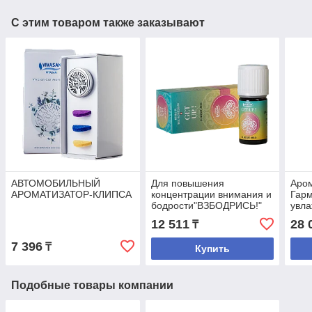
С этим товаром также заказывают
АВТОМОБИЛЬНЫЙ
Для повышения
Аро
АРОМАТИЗАТОР-КЛИПСА
концентрации внимания и
Гарм
бодрости"ВЗБОДРИСЬ!"
увла
Эфирные
12 511
28 
₸
композиционные масла
7 396
₸
Купить
Подобные товары компании