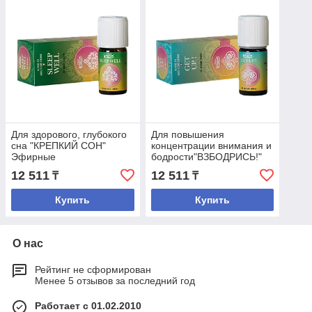
Для здорового, глубокого
Для повышения
сна "КРЕПКИЙ СОН"
концентрации внимания и
Эфирные
бодрости"ВЗБОДРИСЬ!"
композиционные масла
Эфирные
12 511
12 511
₸
₸
композиционные масла
Купить
Купить
О нас
Рейтинг не сформирован
Менее 5 отзывов за последний год
Работает с 01.02.2010