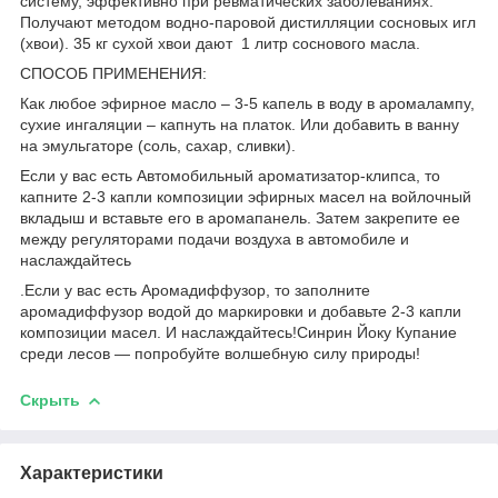
систему, эффективно при ревматических заболеваниях.
Получают методом водно-паровой дистилляции сосновых игл
(хвои). 35 кг сухой хвои дают 1 литр соснового масла.
СПОСОБ ПРИМЕНЕНИЯ:
Как любое эфирное масло – 3-5 капель в воду в аромалампу,
сухие ингаляции – капнуть на платок. Или добавить в ванну
на эмульгаторе (соль, сахар, сливки).
Если у вас есть Автомобильный ароматизатор-клипса, то
капните 2-3 капли композиции эфирных масел на войлочный
вкладыш и вставьте его в аромапанель. Затем закрепите ее
между регуляторами подачи воздуха в автомобиле и
наслаждайтесь
.Если у вас есть Аромадиффузор, то заполните
аромадиффузор водой до маркировки и добавьте 2-3 капли
композиции масел. И наслаждайтесь!Синрин Йоку Купание
среди лесов — попробуйте волшебную силу природы!
Скрыть
Характеристики