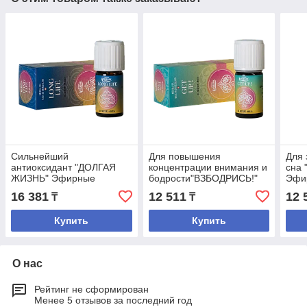
Сильнейший
Для повышения
Для 
антиоксидант "ДОЛГАЯ
концентрации внимания и
сна
ЖИЗНЬ" Эфирные
бодрости"ВЗБОДРИСЬ!"
Эфи
композиционные масла
Эфирные
ком
16 381
12 511
12 
₸
₸
композиционные масла
Купить
Купить
О нас
Рейтинг не сформирован
Менее 5 отзывов за последний год