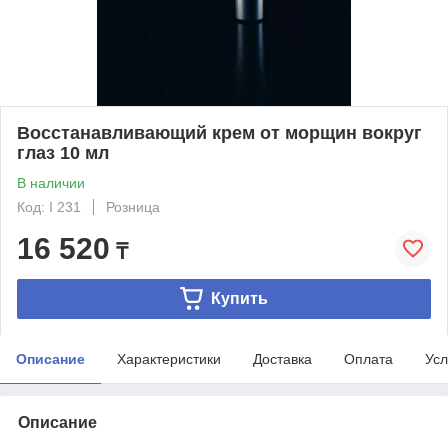
Восстанавливающий крем от морщин вокруг
глаз 10 мл
В наличии
Код: I 231
Розница
16 520
₸
Купить
Описание
Характеристики
Доставка
Оплата
Усл
Описание