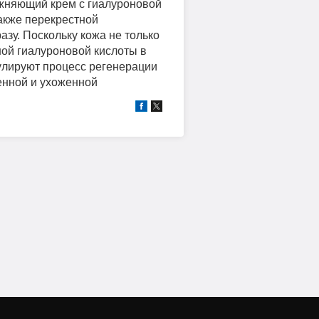
жняющий крем с гиалуроновой
акже перекрестной
зу. Поскольку кожа не только
ной гиалуроновой кислоты в
улируют процесс регенерации
енной и ухоженной