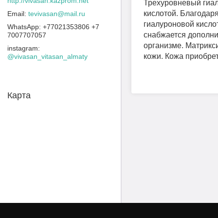
http://vivasan.kazprom.net
Трехуровневый гиал
кислотой. Благодар
tevivasan@mail.ru
гиалуроновой кисло
+77021353806 +7
снабжается дополни
7007707057
организме. Матрикс
instagram
кожи. Кожа приобре
@vivasan_vitasan_almaty
Карта