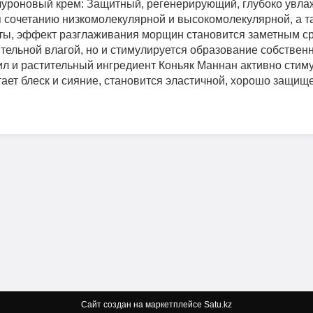
уроновый крем: Защитный, регенерирующий, глубоко увла
я сочетанию низкомолекулярной и высокомолекулярной, а т
ты, эффект разглаживания морщин становится заметным сра
тельной влагой, но и стимулируется образование собствен
ил и растительный ингредиент Коньяк Маннан активно стим
тает блеск и сияние, становится эластичной, хорошо защищ
Сайт создан на маркетплейсе
Satu.kz