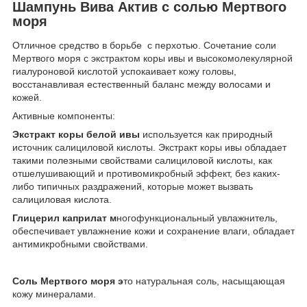
Шампунь Вива Актив с солью Мертвого
моря
Отличное средство в борьбе с перхотью. Сочетание соли
Мертвого моря с экстрактом коры ивы и высокомолекулярной
гиалуроновой кислотой успокаивает кожу головы,
восстанавливая естественный баланс между волосами и
кожей.
Активные компоненты:
Экстракт коры белой ивы
используется как природный
источник салициловой кислоты. Экстракт коры ивы обладает
такими полезными свойствами салициловой кислоты, как
отшелушивающий и противомикробный эффект, без каких-
либо типичных раздражений, которые может вызвать
салициловая кислота.
Глицерил каприлат м
ногофункциональный увлажнитель,
обеспечивает увлажнение кожи и сохранение влаги, обладает
антимикробными свойствами.
Соль Мертвого моря э
то натуральная соль, насыщающая
кожу минералами.