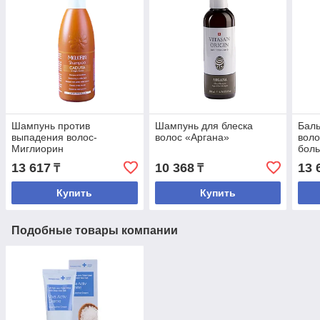
Шампунь против
Шампунь для блеска
Баль
выпадения волос-
волос «Аргана»
воло
Миглиорин
боль
типо
13 617
10 368
13 
₸
₸
Сан
Купить
Купить
Подобные товары компании