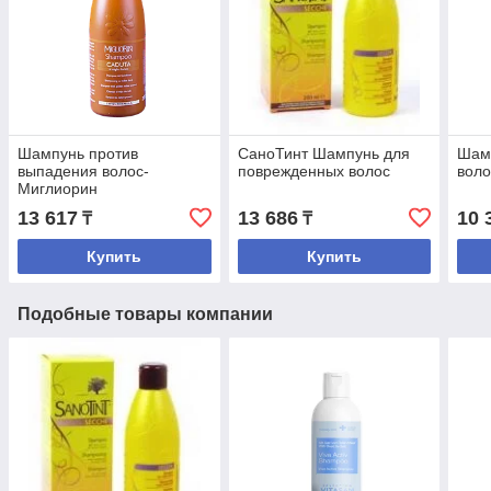
Шампунь против
СаноТинт Шампунь для
Шамп
выпадения волос-
поврежденных волос
воло
Миглиорин
13 617
13 686
10 
₸
₸
Купить
Купить
Подобные товары компании