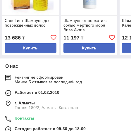
СаноТинт Шампунь для
Шампунь от перхоти с
Шамп
поврежденных волос
солью мертвого моря
Кал
Вива Актив
13 686
11 197
12 
₸
₸
Купить
Купить
О нас
Рейтинг не сформирован
Менее 5 отзывов за последний год
Работает с 01.02.2010
г. Алматы
Гоголя 180/2, Алматы, Казахстан
Контакты
Сегодня работает с 09:30 до 18:00