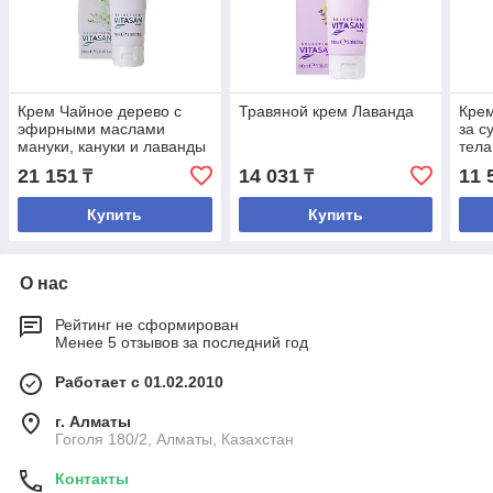
Крем Чайное дерево с
Травяной крем Лаванда
Кре
эфирными маслами
за с
мануки, кануки и лаванды
тела
для проблемной кожи
21 151
14 031
11 
₸
₸
Купить
Купить
О нас
Рейтинг не сформирован
Менее 5 отзывов за последний год
Работает с 01.02.2010
г. Алматы
Гоголя 180/2, Алматы, Казахстан
Контакты