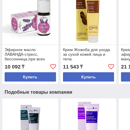
Эфирное масло
Крем Жожоба для ухода
Крем
ЛАВАНДА-стресс,
за сухой кожей лица и
эфи
бессонница,при всех
тела.
ману
кожных заболеваниях
для 
10 092
11 543
21 
₸
₸
Купить
Купить
Подобные товары компании