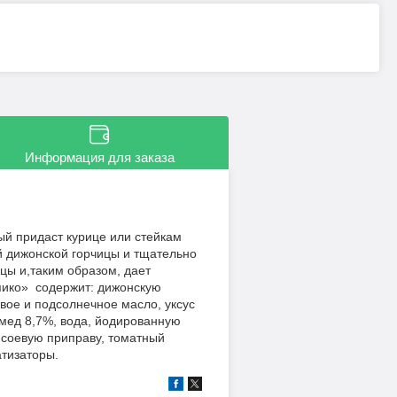
Информация для заказа
ый придаст курице или стейкам
й дижонской горчицы и тщательно
ицы и,таким образом, дает
пико» содержит: дижонскую
овое и подсолнечное масло, уксус
 мед 8,7%, вода, йодированную
, соевую приправу, томатный
атизаторы.