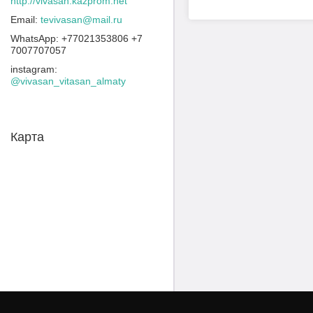
http://vivasan.kazprom.net
tevivasan@mail.ru
+77021353806 +7
7007707057
instagram
@vivasan_vitasan_almaty
Карта