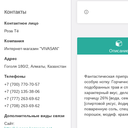
Контакты
Роза Тё
Интернет-магазин "VIVASAN"
Описани
Гоголя 180/2, Алматы, Казахстан
Фантастическая припра
особую нотку. Горчичн
+7 (700) 770-70-57
подобранных трав и сп
+7 (702) 135-38-06
характерный вкус, де
горчицу 26% [вода, се
+7 (777) 263-69-62
[спиртовой уксус, йод
+7 (708) 263-69-62
поваренную соль, спец
порошок, модиф. крахм