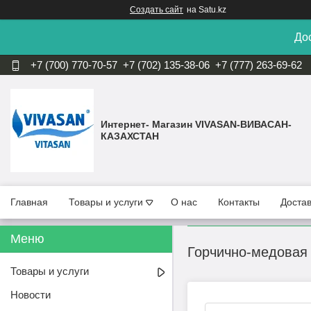
Создать сайт
на Satu.kz
Дос
+7 (700) 770-70-57
+7 (702) 135-38-06
+7 (777) 263-69-62
Интернет- Магазин VIVASAN-ВИВАСАН-
КАЗАХСТАН
Главная
Товары и услуги
О нас
Контакты
Достав
Горчично-медовая 
Товары и услуги
Новости