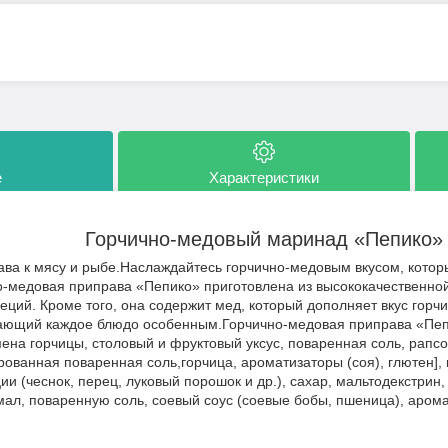
е
Характеристики
Горчично-медовый маринад «Пепико»
ва к мясу и рыбе.Наслаждайтесь горчично-медовым вкусом, котор
о-медовая приправа «Пепико» приготовлена из высококачественно
еций. Кроме того, она содержит мед, который дополняет вкус горч
лающий каждое блюдо особенным.Горчично-медовая приправа «Пе
мена горчицы, столовый и фруктовый уксус, поваренная соль, рапс
ированная поваренная соль,горчица, ароматизаторы (соя), глютен],
ии (чеснок, перец, луковый порошок и др.), сахар, мальтодекстрин
ал, поваренную соль, соевый соус (соевые бобы, пшеница), аром